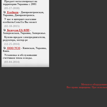
Продает металлопрокат на
территории Украины с 2001
(05-17-2018)
Ecotherm
- Днепропетровская,
Украина, Днепропетровск.
У нас в интернет-магазине
ecotherm.Com.Ua Вы может
(02-18-2015)
Белоусов ЕА ФЛП
-
Запорожская, Украина, Запорожье.
Куплю-продам электродвигатели,
редуктора, мотор-ре
(12-25-2014)
ООО УСО
- Киевская, Украина,
Киев.
Установка и обслуживание
счетчиков тепла и воды.
(03-04-2014)
Металл и оборудовани
Все права защищены. При использо