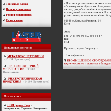
- Поставка, розмитнення, монтаж та се
Тарифные планы
обслуговування ліфтового обладнання в
систем, розробка технічної документац
Панель управления
проектуванні для встановлення - Поста
Расширенный поиск
розмитнення, монтаж та сервісне обслу
Связь с нами
02089 м.Київ, вул.Радистів, 64
Киев
Attn:
ph:
(044) 496-95-80, 496-95-87
fax:
cell:
Популярные категории
Просмотр карты / маршрута
Классификация
МЕТАЛЛОКОНСТРУКЦИИ
(
15138
Просмотров)
ПРОМЫШЛЕННОЕ ОБОРУДОВАНИ
грузоподъемное и складское оборудов
ПРОДУКЦИЯ ЧЕРНОЙ
МЕТАЛЛУРГИИ
(
14788
Просмотров)
ЭЛЕКТРОТЕХНИЧЕСКАЯ
ПРОДУКЦИЯ
(
14160
Просмотров)
Новые фирмы
ООО фирма Тэра
-
Запорожская, Украина, Запорожье.