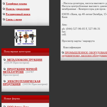
- Насосы-дозаторы, насосы высокого д
Тарифные планы
Насосы центробежные высокого давле
мембранные - Компрессоры для пром. га
Панель управления
03039 г.Киев, пр.40-летия Октября, 15
Расширенный поиск
Киев
Связь с нами
Attn:
ph:
(044) 527-96-05 F, 527-96-31
fax:
cell:
Просмотр карты / маршрута
Классификация
Популярные категории
ПРОМЫШЛЕННОЕ ОБОРУДОВАНИ
гидравлическое, насосное оборудован
МЕТАЛЛОКОНСТРУКЦИИ
(
15134
Просмотров)
ПРОДУКЦИЯ ЧЕРНОЙ
МЕТАЛЛУРГИИ
(
14787
Просмотров)
ЭЛЕКТРОТЕХНИЧЕСКАЯ
ПРОДУКЦИЯ
(
14156
Просмотров)
Новые фирмы
ООО фирма Тэра
-