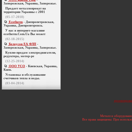
Запорожская, Украина, Запорожье.
Продает металлопрокат на
территории Украины с 2001
(05-17-2018)
Ecotherm
- Днепропетровская,
Украина, Днепропетровск.
У нас в интернет-магазине
ecotherm.Com.Ua Вы может
(02-18-2015)
Белоусов ЕА ФЛП
-
Запорожская, Украина, Запорожье.
Куплю-продам электродвигатели,
редуктора, мотор-ре
(12-25-2014)
ООО УСО
- Киевская, Украина,
Киев.
Установка и обслуживание
счетчиков тепла и воды.
(03-04-2014)
проектирова
Металл и оборудовани
Все права защищены. При использо