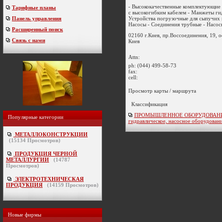
- Высококачественные комплектующие 
Тарифные планы
с высокогибким кабелем - Манжеты ги
Устройства погрузочные для сыпучих 
Панель управления
Насосы - Соединения трубные - Насосы
Расширенный поиск
02160 г.Киев, пр.Воссоединения, 19, 
Связь с нами
Киев
Attn:
ph:
(044) 499-58-73
fax:
cell:
Просмотр карты / маршрута
Классификация
ПРОМЫШЛЕННОЕ ОБОРУДОВАНИ
Популярные категории
гидравлическое, насосное оборудован
МЕТАЛЛОКОНСТРУКЦИИ
(
15134
Просмотров)
ПРОДУКЦИЯ ЧЕРНОЙ
МЕТАЛЛУРГИИ
(
14787
Просмотров)
ЭЛЕКТРОТЕХНИЧЕСКАЯ
ПРОДУКЦИЯ
(
14159
Просмотров)
Новые фирмы