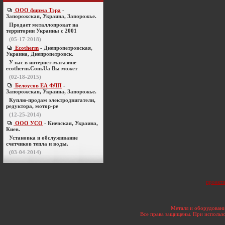
ООО фирма Тэра
-
Запорожская, Украина, Запорожье.
Продает металлопрокат на
территории Украины с 2001
(05-17-2018)
Ecotherm
- Днепропетровская,
Украина, Днепропетровск.
У нас в интернет-магазине
ecotherm.Com.Ua Вы может
(02-18-2015)
Белоусов ЕА ФЛП
-
Запорожская, Украина, Запорожье.
Куплю-продам электродвигатели,
редуктора, мотор-ре
(12-25-2014)
ООО УСО
- Киевская, Украина,
Киев.
Установка и обслуживание
счетчиков тепла и воды.
(03-04-2014)
проект
Металл и оборудовани
Все права защищены. При использо