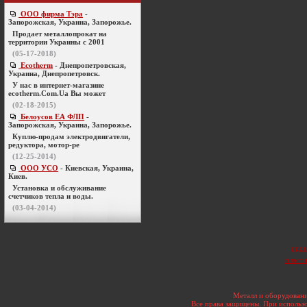
ООО фирма Тэра
-
Запорожская, Украина, Запорожье.
Продает металлопрокат на
территории Украины с 2001
(05-17-2018)
Ecotherm
- Днепропетровская,
Украина, Днепропетровск.
У нас в интернет-магазине
ecotherm.Com.Ua Вы может
(02-18-2015)
Белоусов ЕА ФЛП
-
Запорожская, Украина, Запорожье.
Куплю-продам электродвигатели,
редуктора, мотор-ре
(12-25-2014)
ООО УСО
- Киевская, Украина,
Киев.
Установка и обслуживание
счетчиков тепла и воды.
(03-04-2014)
прои
пласти
Металл и оборудовани
Все права защищены. При использо