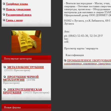
- Вентили кислородные - Маски, очки,
Тарифные планы
сварщика - Оптовые поставки сварочн
электроды, проволока - Оборудование 
Панель управления
материалы для наплавки и сварки ESAB
Расширенный поиск
Официальный дилер ООО ДОНМЕТ (Кр
Связь с нами
91002 г.Луганск, ул.К.Либкнехта, 69/1
Луганск
Attn:
ph:
(0642) 52-65-36, 52-54-29 F
fax:
cell:
Просмотр карты / маршрута
Классификация
Популярные категории
ПРОМЫШЛЕННОЕ ОБОРУДОВАНИ
газопламенное, плазменное, сварочно
МЕТАЛЛОКОНСТРУКЦИИ
(
15131
Просмотров)
ПРОДУКЦИЯ ЧЕРНОЙ
МЕТАЛЛУРГИИ
(
14786
Просмотров)
ЭЛЕКТРОТЕХНИЧЕСКАЯ
ПРОДУКЦИЯ
(
14151
Просмотров)
Новые фирмы