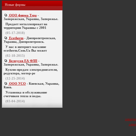
Новые фирмы
ООО фирма Тэра
-
Запорожская, Украина, Запорожье.
Продает металлопрокат на
территории Украины с 2001
(05-17-2018)
Ecotherm
- Днепропетровская,
Украина, Днепропетровск.
У нас в интернет-магазине
ecotherm.Com.Ua Вы может
(02-18-2015)
Белоусов ЕА ФЛП
-
Запорожская, Украина, Запорожье.
Куплю-продам электродвигатели,
редуктора, мотор-ре
(12-25-2014)
ООО УСО
- Киевская, Украина,
Киев.
Установка и обслуживание
счетчиков тепла и воды.
(03-04-2014)
электр
элек