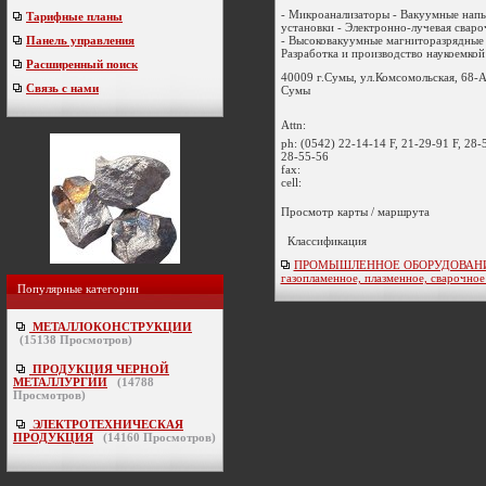
- Микроанализаторы - Вакуумные нап
Тарифные планы
установки - Электронно-лучевая сваро
- Высоковакуумные магниторазрядные 
Панель управления
Разработка и производство наукоемкой 
Расширенный поиск
40009 г.Сумы, ул.Комсомольская, 68-
Связь с нами
Сумы
Attn:
ph:
(0542) 22-14-14 F, 21-29-91 F, 28-
28-55-56
fax:
cell:
Просмотр карты / маршрута
Классификация
ПРОМЫШЛЕННОЕ ОБОРУДОВАНИ
газопламенное, плазменное, сварочно
Популярные категории
МЕТАЛЛОКОНСТРУКЦИИ
(
15138
Просмотров)
ПРОДУКЦИЯ ЧЕРНОЙ
МЕТАЛЛУРГИИ
(
14788
Просмотров)
ЭЛЕКТРОТЕХНИЧЕСКАЯ
ПРОДУКЦИЯ
(
14160
Просмотров)