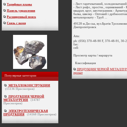
- Лист гарячекатаний, холоднокатаний 
Тарифные планы
- Лист рифл., просiчн., оцинкований - 
квадрат, круг, шестигранник - Арматур
Панель управления
балка, швелер - Оптовий i дрiбноопто
Расширенный поиск
металопрокату - Труб ...
Связь с нами
49128 м.Дн-ськ, вул.Братів Трохимови
Днепропетровск
Attn:
ph:
(056) 370-48-90 F, 370-48-91, 30-
fax:
cell:
Просмотр карты / маршрута
Классификация
ПРОДУКЦИЯ ЧЕРНОЙ МЕТАЛЛУРГИ
прокат
Популярные категории
МЕТАЛЛОКОНСТРУКЦИИ
(
15136
Просмотров)
ПРОДУКЦИЯ ЧЕРНОЙ
МЕТАЛЛУРГИИ
(
14787
Просмотров)
ЭЛЕКТРОТЕХНИЧЕСКАЯ
ПРОДУКЦИЯ
(
14160
Просмотров)