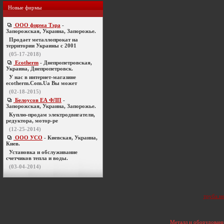
Новые фирмы
ООО фирма Тэра
-
Запорожская, Украина, Запорожье.
Продает металлопрокат на
территории Украины с 2001
(05-17-2018)
Ecotherm
- Днепропетровская,
Украина, Днепропетровск.
У нас в интернет-магазине
ecotherm.Com.Ua Вы может
(02-18-2015)
Белоусов ЕА ФЛП
-
Запорожская, Украина, Запорожье.
Куплю-продам электродвигатели,
редуктора, мотор-ре
(12-25-2014)
ООО УСО
- Киевская, Украина,
Киев.
Установка и обслуживание
счетчиков тепла и воды.
(03-04-2014)
труба н
Металл и оборудовани