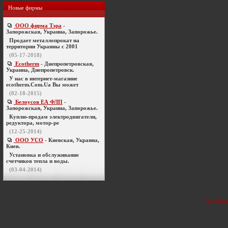
Новые фирмы
ООО фирма Тэра
-
Запорожская, Украина, Запорожье.
Продает металлопрокат на
территории Украины с 2001
(05-17-2018)
Ecotherm
- Днепропетровская,
Украина, Днепропетровск.
У нас в интернет-магазине
ecotherm.Com.Ua Вы может
(02-18-2015)
Белоусов ЕА ФЛП
-
Запорожская, Украина, Запорожье.
Куплю-продам электродвигатели,
редуктора, мотор-ре
(12-25-2014)
ООО УСО
- Киевская, Украина,
Киев.
Установка и обслуживание
счетчиков тепла и воды.
(03-04-2014)
устройст