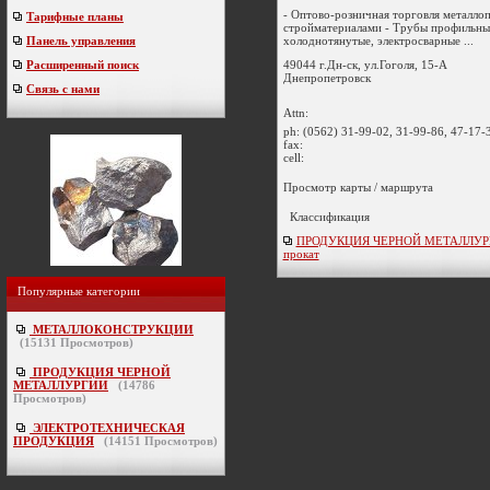
- Оптово-розничная торговля металло
Тарифные планы
стройматериалами - Трубы профильны
холоднотянутые, электросварные ...
Панель управления
49044 г.Дн-ск, ул.Гоголя, 15-А
Расширенный поиск
Днепропетровск
Связь с нами
Attn:
ph:
(0562) 31-99-02, 31-99-86, 47-17-
fax:
cell:
Просмотр карты / маршрута
Классификация
ПРОДУКЦИЯ ЧЕРНОЙ МЕТАЛЛУРГИ
прокат
Популярные категории
МЕТАЛЛОКОНСТРУКЦИИ
(
15131
Просмотров)
ПРОДУКЦИЯ ЧЕРНОЙ
МЕТАЛЛУРГИИ
(
14786
Просмотров)
ЭЛЕКТРОТЕХНИЧЕСКАЯ
ПРОДУКЦИЯ
(
14151
Просмотров)