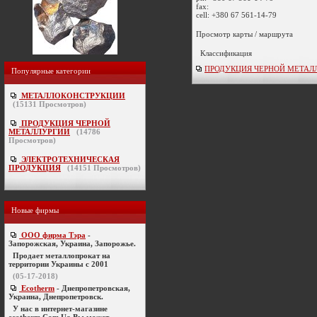
fax:
cell:
+380 67 561-14-79
Просмотр карты / маршрута
Классификация
ПРОДУКЦИЯ ЧЕРНОЙ МЕТАЛЛУ
Популярные категории
МЕТАЛЛОКОНСТРУКЦИИ
(
15131
Просмотров)
ПРОДУКЦИЯ ЧЕРНОЙ
МЕТАЛЛУРГИИ
(
14786
Просмотров)
ЭЛЕКТРОТЕХНИЧЕСКАЯ
ПРОДУКЦИЯ
(
14151
Просмотров)
Новые фирмы
ООО фирма Тэра
-
Запорожская, Украина, Запорожье.
Продает металлопрокат на
территории Украины с 2001
(05-17-2018)
Ecotherm
- Днепропетровская,
Украина, Днепропетровск.
У нас в интернет-магазине