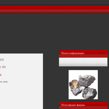
Поиск информации
[0]
й [0]
ие
ex.com
Популярные фирмы