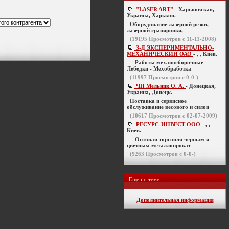
"LASER ART"
- Харьковская,
Украина, Харьков.
Оборудование лазерной резки,
лазерной гравировки,
(
19195
Просмотров с 11-11-2008)
З-Д ЭКСПЕРИМЕНТАЛЬНО-
МЕХАНИЧЕСКИЙ ОАО
- , , Киев.
- Работы механосборочные -
Лебедки - Мехобработка
(
11997
Просмотров с 0-0-)
ЧП Мельник О. А.
- Донецкая,
Украина, Донецк.
Поставка и сервисное
обслуживание весового и силои
(
10617
Просмотров с 02-07-2009)
РЕСУРС-ИНВЕСТ ООО
- , ,
Киев.
- Оптовая торговля черным и
цветным металлопрокат
(
9263
Просмотров с 0-0-)
Еще по теме:
Дополнительная информация