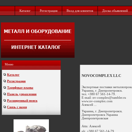
Каталог
Регистрация
Вход для клиентов
Доска обьявлений
Меню
Каталог
NOVOCOMPLEX LLC
Регистрация
Экспортные поставки металлопрока
Тарифные планы
Украина, г. Днепропетровск.
тел. +380 67 561-14-79.
Панель управления
E-mail:
nv-complex@rambler.ru
Расширенный поиск
www.nv-complex.com
Алексей ...
Связь с нами
Украина, г. Днепропетровск.
Днепропетровск
Украина
Днепропетровская
Attn: Алексей
ph:
+380 67 561-14-79