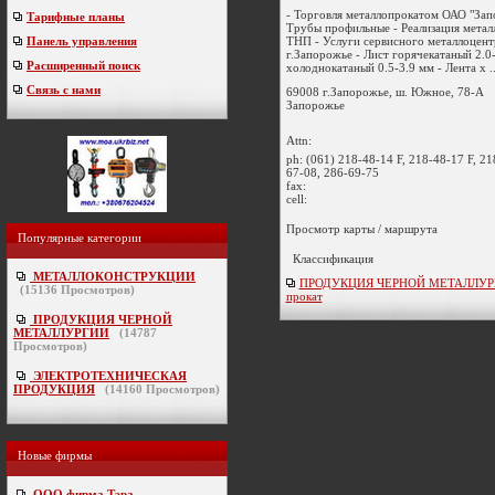
- Торговля металлопрокатом ОАО "Зап
Тарифные планы
Трубы профильные - Реализация метал
ТНП - Услуги сервисного металлоцент
Панель управления
г.Запорожье - Лист горячекатаный 2.0-
Расширенный поиск
холоднокатаный 0.5-3.9 мм - Лента х ..
Связь с нами
69008 г.Запорожье, ш. Южное, 78-А
Запорожье
Attn:
ph:
(061) 218-48-14 F, 218-48-17 F, 21
67-08, 286-69-75
fax:
cell:
Просмотр карты / маршрута
Популярные категории
Классификация
МЕТАЛЛОКОНСТРУКЦИИ
ПРОДУКЦИЯ ЧЕРНОЙ МЕТАЛЛУРГИ
(
15136
Просмотров)
прокат
ПРОДУКЦИЯ ЧЕРНОЙ
МЕТАЛЛУРГИИ
(
14787
Просмотров)
ЭЛЕКТРОТЕХНИЧЕСКАЯ
ПРОДУКЦИЯ
(
14160
Просмотров)
Новые фирмы
ООО фирма Тэра
-