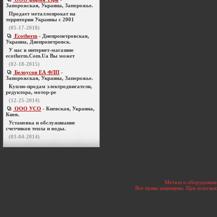
Запорожская, Украина, Запорожье.
Продает металлопрокат на
территории Украины с 2001
(05-17-2018)
Ecotherm
- Днепропетровская,
Украина, Днепропетровск.
У нас в интернет-магазине
ecotherm.Com.Ua Вы может
(02-18-2015)
Белоусов ЕА ФЛП
-
Запорожская, Украина, Запорожье.
Куплю-продам электродвигатели,
редуктора, мотор-ре
(12-25-2014)
ООО УСО
- Киевская, Украина,
Киев.
Установка и обслуживание
счетчиков тепла и воды.
(03-04-2014)
Металл и оборудовани
Все права защищены. При использо