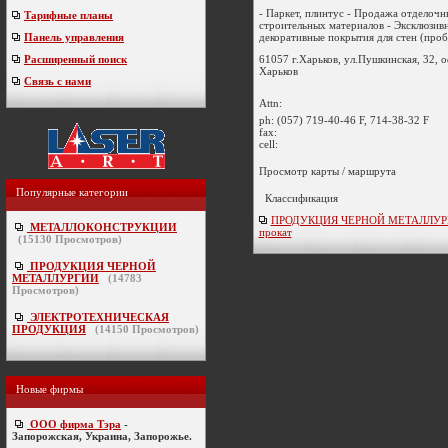
- Паркет, плинтус - Продажа отделочн
Тарифные планы
строительных материалов - Эксклюзив
декоративные покрытия для стен (пробк
Панель управления
61057 г.Харьков, ул.Пушкинская, 32, о
Расширенный поиск
Харьков
Связь с нами
Attn:
ph:
(057) 719-40-46 F, 714-38-32 F
fax:
cell:
Просмотр карты / маршрута
Популярные категории
Классификация
ПРОДУКЦИЯ ЧЕРНОЙ МЕТАЛЛУРГИ
МЕТАЛЛОКОНСТРУКЦИИ
прокат
(
15130
Просмотров)
ПРОДУКЦИЯ ЧЕРНОЙ
МЕТАЛЛУРГИИ
(
14783
Просмотров)
ЭЛЕКТРОТЕХНИЧЕСКАЯ
ПРОДУКЦИЯ
(
14150
Просмотров)
Новые фирмы
ООО фирма Тэра
-
Запорожская, Украина, Запорожье.