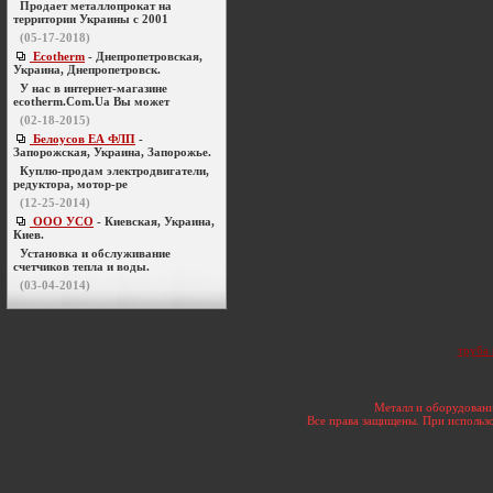
Продает металлопрокат на
территории Украины с 2001
(05-17-2018)
Ecotherm
- Днепропетровская,
Украина, Днепропетровск.
У нас в интернет-магазине
ecotherm.Com.Ua Вы может
(02-18-2015)
Белоусов ЕА ФЛП
-
Запорожская, Украина, Запорожье.
Куплю-продам электродвигатели,
редуктора, мотор-ре
(12-25-2014)
ООО УСО
- Киевская, Украина,
Киев.
Установка и обслуживание
счетчиков тепла и воды.
(03-04-2014)
труба 
Металл и оборудовани
Все права защищены. При использо