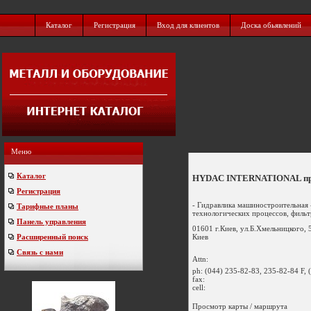
Каталог
Регистрация
Вход для клиентов
Доска обьявлений
Меню
Каталог
HYDAC INTERNATIONAL пре
Регистрация
- Гидравлика машиностроительная 
Тарифные планы
технологических процессов, фильтр
Панель управления
01601 г.Киев, ул.Б.Хмельницкого, 
Киев
Расширенный поиск
Связь с нами
Attn:
ph:
(044) 235-82-83, 235-82-84 F, 
fax:
cell:
Просмотр карты / маршрута