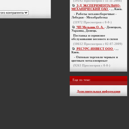
(
19192
Просмотров с 11-11-2008)
З-Д ЭКСПЕРИМЕНТАЛЬНО-
МЕХАНИЧЕСКИЙ ОАО
- , , Киев.
- Работы механосборочные -
Лебедки - Мехобработка
(
11972
Просмотров с 0-0-)
ЧП Мельник О. А.
- Донецкая,
Украина, Донецк.
Поставка и сервисное
обслуживание весового и силои
(
10612
Просмотров с 02-07-2009)
РЕСУРС-ИНВЕСТ ООО
- , ,
Киев.
- Оптовая торговля черным и
цветным металлопрокат
(
9263
Просмотров с 0-0-)
Еще по теме:
Дополнительная информация