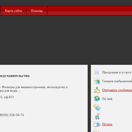
Карта сайта
Помощь
Продукция и услуги 
дставительство
Галерея изображени
- Фильтры для машиностроения, металлургии и
Отправить сообщен
ы для воды ...
55, оф.811
No link
(8050) 358-59-74
Печать