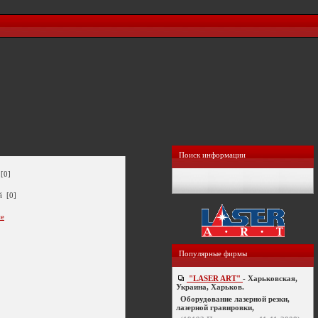
Поиск информации
[0]
й [0]
ие
Популярные фирмы
"LASER ART"
- Харьковская,
Украина, Харьков.
Оборудование лазерной резки,
лазерной гравировки,