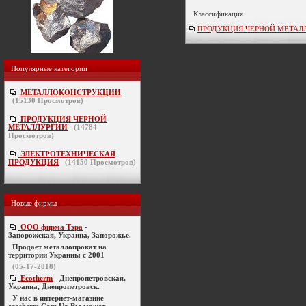
Классификация
ПРОДУКЦИЯ ЧЕРНОЙ МЕТАЛЛУРГ
Популярные категории
МЕТАЛЛОКОНСТРУКЦИИ
(
15130
Просмотров)
ПРОДУКЦИЯ ЧЕРНОЙ
МЕТАЛЛУРГИИ
(
14784
Просмотров)
ЭЛЕКТРОТЕХНИЧЕСКАЯ
ПРОДУКЦИЯ
(
14150
Просмотров)
Новые фирмы
ООО фирма Тэра
-
Запорожская, Украина, Запорожье.
Продает металлопрокат на
территории Украины с 2001
(05-17-2018)
Ecotherm
- Днепропетровская,
Украина, Днепропетровск.
У нас в интернет-магазине