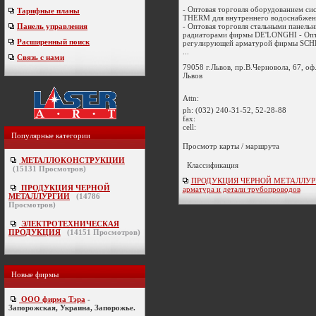
- Оптовая торговля оборудованием с
Тарифные планы
THERM для внутреннего водоснабжен
- Оптовая торговля стальными панель
Панель управления
радиаторами фирмы DЕ'LОNGHІ - Опт
Расширенный поиск
регулирующей арматурой фирмы SCH
...
Связь с нами
79058 г.Львов, пр.В.Черновола, 67, оф
Львов
Attn:
ph:
(032) 240-31-52, 52-28-88
fax:
cell:
Популярные категории
Просмотр карты / маршрута
МЕТАЛЛОКОНСТРУКЦИИ
Классификация
(
15131
Просмотров)
ПРОДУКЦИЯ ЧЕРНОЙ МЕТАЛЛУРГИ
ПРОДУКЦИЯ ЧЕРНОЙ
арматура и детали трубопроводов
МЕТАЛЛУРГИИ
(
14786
Просмотров)
ЭЛЕКТРОТЕХНИЧЕСКАЯ
ПРОДУКЦИЯ
(
14151
Просмотров)
Новые фирмы
ООО фирма Тэра
-
Запорожская, Украина, Запорожье.