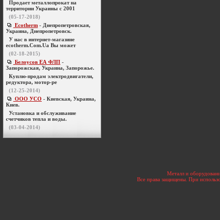
Продает металлопрокат на
территории Украины с 2001
(05-17-2018)
Ecotherm
- Днепропетровская,
Украина, Днепропетровск.
У нас в интернет-магазине
ecotherm.Com.Ua Вы может
(02-18-2015)
Белоусов ЕА ФЛП
-
Запорожская, Украина, Запорожье.
Куплю-продам электродвигатели,
редуктора, мотор-ре
(12-25-2014)
ООО УСО
- Киевская, Украина,
Киев.
Установка и обслуживание
счетчиков тепла и воды.
(03-04-2014)
Металл и оборудовани
Все права защищены. При использо