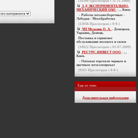
(
19200
Просмотров с 11-11-2008)
З-Д ЭКСПЕРИМЕНТАЛЬНО-
МЕХАНИЧЕСКИЙ ОАО
- , , Киев.
- Работы механосборочные -
Лебедки - Мехобработка
(
12036
Просмотров с 0-0-)
ЧП Мельник О. А.
- Донецкая,
Украина, Донецк.
Поставка и сервисное
обслуживание весового и силои
(
10622
Просмотров с 02-07-2009)
РЕСУРС-ИНВЕСТ ООО
- , ,
Киев.
- Оптовая торговля черным и
цветным металлопрокат
(
9265
Просмотров с 0-0-)
Еще по теме:
Дополнительная информация