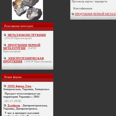
Просмотр карты / маршрута
Классификация
ПРОДУКЦИЯ ЧЕРНОЙ МЕТАЛЛУРГ
Популярные категории
МЕТАЛЛОКОНСТРУКЦИИ
(
15134
Просмотров)
ПРОДУКЦИЯ ЧЕРНОЙ
МЕТАЛЛУРГИИ
(
14787
Просмотров)
ЭЛЕКТРОТЕХНИЧЕСКАЯ
ПРОДУКЦИЯ
(
14159
Просмотров)
Новые фирмы
ООО фирма Тэра
-
Запорожская, Украина, Запорожье.
Продает металлопрокат на
территории Украины с 2001
(05-17-2018)
Ecotherm
- Днепропетровская,
Украина, Днепропетровск.
У нас в интернет-магазине