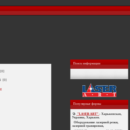
Поиск информации
[0]
й [0]
ие
Популярные фирмы
"LASER ART"
- Харьковская,
Украина, Харьков.
Оборудование лазерной резки,
лазерной гравировки,