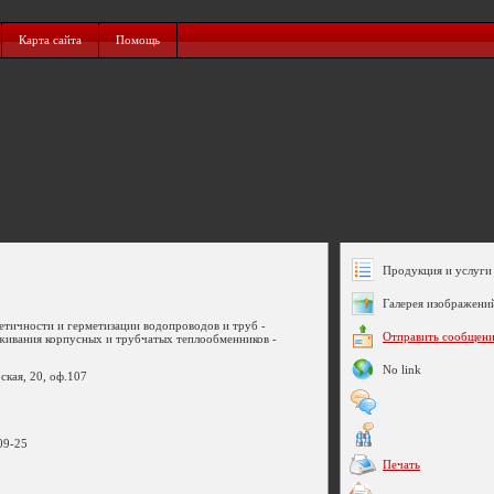
Карта сайта
Помощь
Продукция и услуги 
Галерея изображени
етичности и герметизации водопроводов и труб -
Отправить сообщен
живания корпусных и трубчатых теплообменников -
No link
ская, 20, оф.107
09-25
Печать