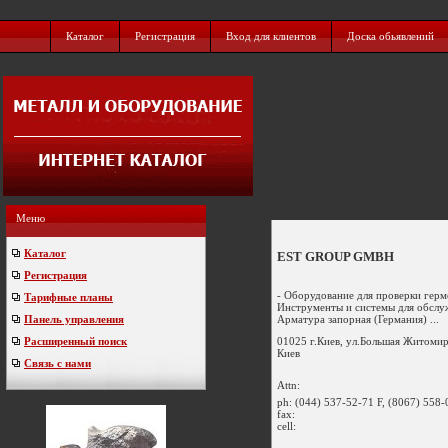
Каталог
Регистрация
Вход для клиентов
Доска обьявлений
Меню
Каталог
EST GROUP GMBH
Регистрация
- Оборудование для проверки герм
Тарифные планы
Инструменты и системы для обслу
Арматура запорная (Германия) ...
Панель управления
01025 г.Киев, ул.Большая Житомир
Расширенный поиск
Киев
Связь с нами
Attn:
ph:
(044) 537-52-71 F, (8067) 558-
fax:
cell: