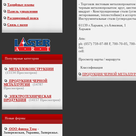
- Торговля листовым металлопрокатом 
Тарифные планы
черным металлопрокатом: круг, шести
квадрат - Конструкционные стали (угл
Панель управления
легированные, теплостойкие) в ассорт
Расширенный поиск
Инструментальные стали (углеродистые,
Связь с нами
61139 г.Харьков, ул.Алмазная, 1
Харьков
Attn:
ph:
(057) 759-07-88 F, 700-70-05, 700
fax:
cell:
Популярные категории
Просмотр карты / маршрута
Классификация
МЕТАЛЛОКОНСТРУКЦИИ
(
15134
Просмотров)
ПРОДУКЦИЯ ЧЕРНОЙ МЕТАЛЛУРГИ
ПРОДУКЦИЯ ЧЕРНОЙ
МЕТАЛЛУРГИИ
(
14787
Просмотров)
ЭЛЕКТРОТЕХНИЧЕСКАЯ
ПРОДУКЦИЯ
(
14157
Просмотров)
Новые фирмы
ООО фирма Тэра
-
Запорожская, Украина, Запорожье.