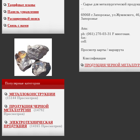
- Сырье для металлургической продук
Тарифные планы
...
Панель управления
69068 г.Запорожье, ул.Жуковского, 46,
Запорожье
Расширенный поиск
Связь с нами
Attn:
ph:
(061) 270-03-31 F многокан.
fax:
cell:
Просмотр карты / маршрута
Классификация
ПРОДУКЦИЯ ЧЕРНОЙ МЕТАЛЛУРГИ
Популярные категории
МЕТАЛЛОКОНСТРУКЦИИ
(
15144
Просмотров)
ПРОДУКЦИЯ ЧЕРНОЙ
МЕТАЛЛУРГИИ
(
14792
Просмотров)
ЭЛЕКТРОТЕХНИЧЕСКАЯ
ПРОДУКЦИЯ
(
14165
Просмотров)