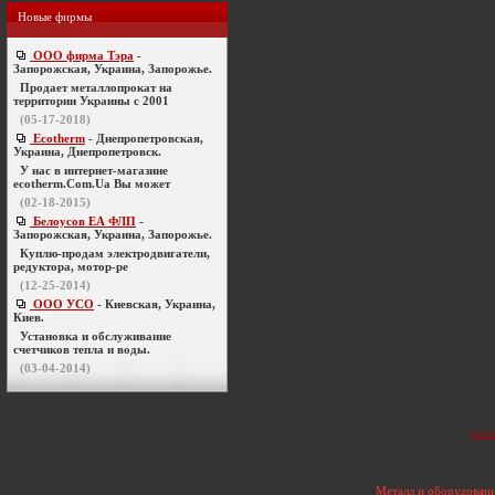
Новые фирмы
ООО фирма Тэра
-
Запорожская, Украина, Запорожье.
Продает металлопрокат на
территории Украины с 2001
(05-17-2018)
Ecotherm
- Днепропетровская,
Украина, Днепропетровск.
У нас в интернет-магазине
ecotherm.Com.Ua Вы может
(02-18-2015)
Белоусов ЕА ФЛП
-
Запорожская, Украина, Запорожье.
Куплю-продам электродвигатели,
редуктора, мотор-ре
(12-25-2014)
ООО УСО
- Киевская, Украина,
Киев.
Установка и обслуживание
счетчиков тепла и воды.
(03-04-2014)
прое
Металл и оборудовани