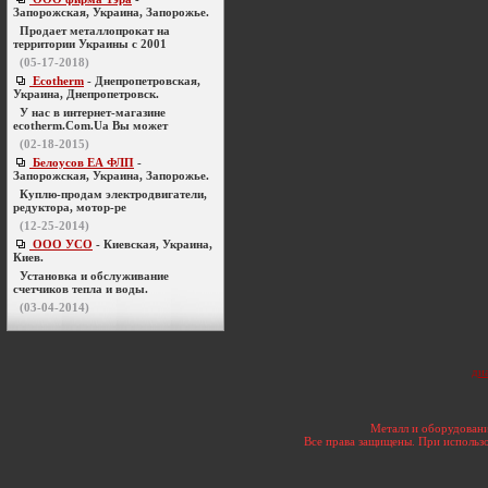
Запорожская, Украина, Запорожье.
Продает металлопрокат на
территории Украины с 2001
(05-17-2018)
Ecotherm
- Днепропетровская,
Украина, Днепропетровск.
У нас в интернет-магазине
ecotherm.Com.Ua Вы может
(02-18-2015)
Белоусов ЕА ФЛП
-
Запорожская, Украина, Запорожье.
Куплю-продам электродвигатели,
редуктора, мотор-ре
(12-25-2014)
ООО УСО
- Киевская, Украина,
Киев.
Установка и обслуживание
счетчиков тепла и воды.
(03-04-2014)
ди
Металл и оборудовани
Все права защищены. При использо