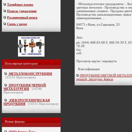
- Металлургическое предприятие - Лит
Тарифные планы
цветных металлов - Производство и пе
алюминиевых сплавов - Продажа цветн
Панель управления
Производство канализационных люков
Расширенный поиск
ливнеприемников ...
Связь с нами
04073 г.Киев, ул.Сырецкая, 33
Киев
Attn:
ph:
(044) 468-63-68 F, 468-59-39 F, 43
78-28
fax:
cell:
Просмотр карты / маршрута
Популярные категории
Классификация
МЕТАЛЛОКОНСТРУКЦИИ
ПРОДУКЦИЯ ЦВЕТНОЙ МЕТАЛЛУРГ
(
15131
Просмотров)
припой, лигатуры, флюсы
ПРОДУКЦИЯ ЧЕРНОЙ
МЕТАЛЛУРГИИ
(
14786
Просмотров)
ЭЛЕКТРОТЕХНИЧЕСКАЯ
ПРОДУКЦИЯ
(
14151
Просмотров)
Новые фирмы
ООО фирма Тэра
-