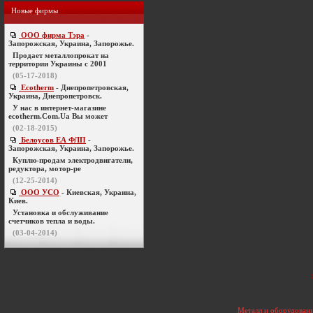
Новые фирмы
ООО фирма Тэра
-
Запорожская, Украина, Запорожье.
Продает металлопрокат на
территории Украины с 2001
(05-17-2018)
Ecotherm
- Днепропетровская,
Украина, Днепропетровск.
У нас в интернет-магазине
ecotherm.Com.Ua Вы может
(02-18-2015)
Белоусов ЕА ФЛП
-
Запорожская, Украина, Запорожье.
Куплю-продам электродвигатели,
редуктора, мотор-ре
(12-25-2014)
ООО УСО
- Киевская, Украина,
Киев.
Установка и обслуживание
счетчиков тепла и воды.
(03-04-2014)
Металл и оборудовани