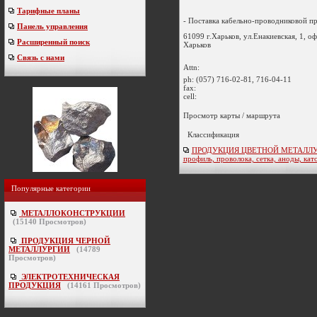
Тарифные планы
- Поставка кабельно-проводниковой пр
Панель управления
61099 г.Харьков, ул.Енакиевская, 1, о
Расширенный поиск
Харьков
Связь с нами
Attn:
ph:
(057) 716-02-81, 716-04-11
fax:
cell:
Просмотр карты / маршрута
Классификация
ПРОДУКЦИЯ ЦВЕТНОЙ МЕТАЛЛУРГ
профиль, проволока, сетка, аноды, кат
Популярные категории
МЕТАЛЛОКОНСТРУКЦИИ
(
15140
Просмотров)
ПРОДУКЦИЯ ЧЕРНОЙ
МЕТАЛЛУРГИИ
(
14789
Просмотров)
ЭЛЕКТРОТЕХНИЧЕСКАЯ
ПРОДУКЦИЯ
(
14161
Просмотров)