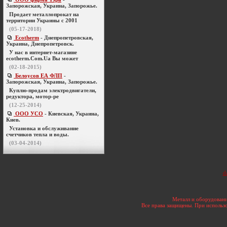
Запорожская, Украина, Запорожье.
Продает металлопрокат на
территории Украины с 2001
(05-17-2018)
Ecotherm
- Днепропетровская,
Украина, Днепропетровск.
У нас в интернет-магазине
ecotherm.Com.Ua Вы может
(02-18-2015)
Белоусов ЕА ФЛП
-
Запорожская, Украина, Запорожье.
Куплю-продам электродвигатели,
редуктора, мотор-ре
(12-25-2014)
ООО УСО
- Киевская, Украина,
Киев.
Установка и обслуживание
счетчиков тепла и воды.
(03-04-2014)
d
Металл и оборудовани
Все права защищены. При использо