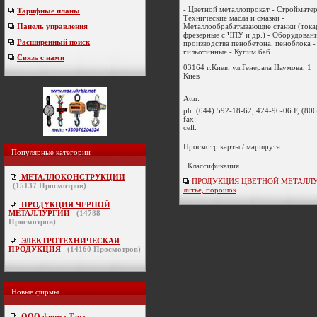
- Цветной металлопрокат - Стройматер
Тарифные планы
Технические масла и смазки -
Металлообрабатывающие станки (тока
Панель управления
фрезерные с ЧПУ и др.) - Оборудовани
Расширенный поиск
производства пенобетона, пеноблока 
гильотинные - Купим баб ...
Связь с нами
03164 г.Киев, ул.Генерала Наумова, 1
Киев
Attn:
ph:
(044) 592-18-62, 424-96-06 F, (80
fax:
cell:
Просмотр карты / маршрута
Популярные категории
Классификация
МЕТАЛЛОКОНСТРУКЦИИ
ПРОДУКЦИЯ ЦВЕТНОЙ МЕТАЛЛУР
(
15137
Просмотров)
литье, порошок
ПРОДУКЦИЯ ЧЕРНОЙ
МЕТАЛЛУРГИИ
(
14788
Просмотров)
ЭЛЕКТРОТЕХНИЧЕСКАЯ
ПРОДУКЦИЯ
(
14160
Просмотров)
Новые фирмы
ООО фирма Тэра
-