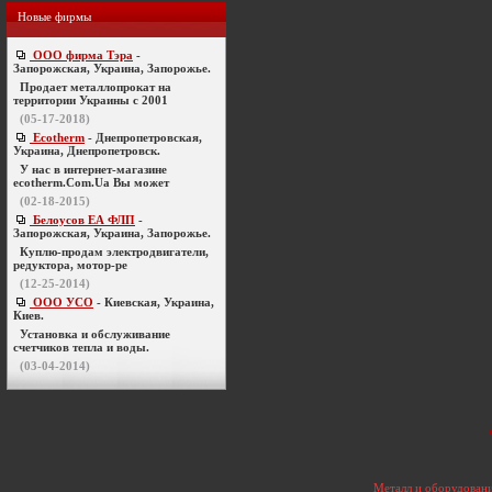
Новые фирмы
ООО фирма Тэра
-
Запорожская, Украина, Запорожье.
Продает металлопрокат на
территории Украины с 2001
(05-17-2018)
Ecotherm
- Днепропетровская,
Украина, Днепропетровск.
У нас в интернет-магазине
ecotherm.Com.Ua Вы может
(02-18-2015)
Белоусов ЕА ФЛП
-
Запорожская, Украина, Запорожье.
Куплю-продам электродвигатели,
редуктора, мотор-ре
(12-25-2014)
ООО УСО
- Киевская, Украина,
Киев.
Установка и обслуживание
счетчиков тепла и воды.
(03-04-2014)
Металл и оборудовани