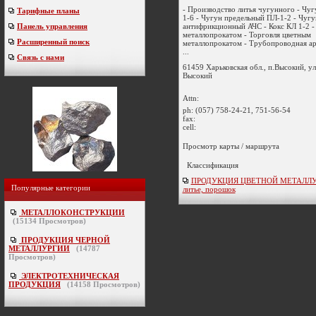
- Производство литья чугунного - Чу
Тарифные планы
1-6 - Чугун предельный ПЛ-1-2 - Чугу
антифрикционный АЧС - Кокс КЛ 1-2 -
Панель управления
металлопрокатом - Торговля цветным
Расширенный поиск
металлопрокатом - Трубопроводная а
...
Связь с нами
61459 Харьковская обл., п.Высокий, у
Высокий
Attn:
ph:
(057) 758-24-21, 751-56-54
fax:
cell:
Просмотр карты / маршрута
Классификация
ПРОДУКЦИЯ ЦВЕТНОЙ МЕТАЛЛУР
Популярные категории
литье, порошок
МЕТАЛЛОКОНСТРУКЦИИ
(
15134
Просмотров)
ПРОДУКЦИЯ ЧЕРНОЙ
МЕТАЛЛУРГИИ
(
14787
Просмотров)
ЭЛЕКТРОТЕХНИЧЕСКАЯ
ПРОДУКЦИЯ
(
14158
Просмотров)