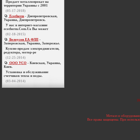
Продает металлопрокат на
территории Украины с 2001
(05-17-2018)
Ecotherm
- Днепропетровская,
Украина, Днепропетровск.
У нас в интернет-магазине
ecotherm.Com.Ua Вы может
(02-18-2015)
Белоусов ЕА ФЛП
-
Запорожская, Украина, Запорожье.
Куплю-продам электродвигатели,
редуктора, мотор-ре
(12-25-2014)
ООО УСО
- Киевская, Украина,
Киев.
Установка и обслуживание
счетчиков тепла и воды.
(03-04-2014)
т
Металл и оборудовани
Все права защищены. При использо