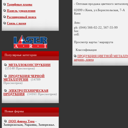
- Оптовая продажа цветного металлопро
Тарифные планы
02099 г.Киев, ул.Бориспольская, 7-А
Панель управления
Киев
Расширенный поиск
Attn:
Связь с нами
ph:
(044) 566-02-22, 567-55-99
fax:
cell:
Просмотр карты / маршрута
Классификация
Популярные категории
ПРОДУКЦИЯ ЦВЕТНОЙ МЕТАЛЛУРГ
штрипс, плита
МЕТАЛЛОКОНСТРУКЦИИ
(
15140
Просмотров)
ПРОДУКЦИЯ ЧЕРНОЙ
МЕТАЛЛУРГИИ
(
14789
Просмотров)
ЭЛЕКТРОТЕХНИЧЕСКАЯ
ПРОДУКЦИЯ
(
14161
Просмотров)
Новые фирмы
ООО фирма Тэра
-
Запорожская, Украина, Запорожье.