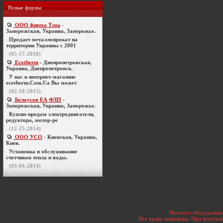
Новые фирмы
ООО фирма Тэра
-
Запорожская, Украина, Запорожье.
Продает металлопрокат на
территории Украины с 2001
(05-17-2018)
Ecotherm
- Днепропетровская,
Украина, Днепропетровск.
У нас в интернет-магазине
ecotherm.Com.Ua Вы может
(02-18-2015)
Белоусов ЕА ФЛП
-
Запорожская, Украина, Запорожье.
Куплю-продам электродвигатели,
редуктора, мотор-ре
(12-25-2014)
ООО УСО
- Киевская, Украина,
Киев.
Установка и обслуживание
счетчиков тепла и воды.
(03-04-2014)
Металл и оборудовани
Все права защищены. При использо