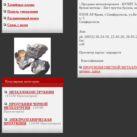
- Продажа металлопроката - КУПЯТ За
Тарифные планы
Купим метизы - Лист пруток бронза, ни
Панель управления
95038 АР Крым, г.Симферополь, ул.Кеч
к. 3
Расширенный поиск
Симферополь
Связь с нами
Attn:
ph:
(0652) 56-24-19, 22-45-20, 26-95-
fax:
cell:
Просмотр карты / маршрута
Классификация
ПРОДУКЦИЯ ЦВЕТНОЙ МЕТАЛЛУРГ
штрипс, плита
Популярные категории
МЕТАЛЛОКОНСТРУКЦИИ
(
15136
Просмотров)
ПРОДУКЦИЯ ЧЕРНОЙ
МЕТАЛЛУРГИИ
(
14788
Просмотров)
ЭЛЕКТРОТЕХНИЧЕСКАЯ
ПРОДУКЦИЯ
(
14160
Просмотров)