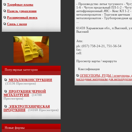
- Производство литья чугунного - Чу
Тарифные планы
1-6 - Чугун предельный ПЛ-1-2 - Чугу
антифрикционный АЧС - Кокс КЛ 1-2 -
Панель управления
металлопрокатом - Торговля цветным
Расширенный поиск
металлопрокатом - Трубопроводная а
...
Связь с нами
61459 Харьковская обл., п.Высокий, у
Высокий
Attn:
ph:
(057) 758-24-21, 751-56-54
fax:
cell:
Просмотр карты / маршрута
Классификация
Популярные категории
ОГНЕУПОРЫ, РУДЫ / огнеупоры, р
расходные материалы для металлургии
МЕТАЛЛОКОНСТРУКЦИИ
(
15136
Просмотров)
ПРОДУКЦИЯ ЧЕРНОЙ
МЕТАЛЛУРГИИ
(
14788
Просмотров)
ЭЛЕКТРОТЕХНИЧЕСКАЯ
ПРОДУКЦИЯ
(
14160
Просмотров)
Новые фирмы