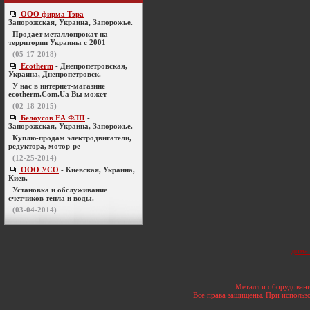
ООО фирма Тэра
-
Запорожская, Украина, Запорожье.
Продает металлопрокат на
территории Украины с 2001
(05-17-2018)
Ecotherm
- Днепропетровская,
Украина, Днепропетровск.
У нас в интернет-магазине
ecotherm.Com.Ua Вы может
(02-18-2015)
Белоусов ЕА ФЛП
-
Запорожская, Украина, Запорожье.
Куплю-продам электродвигатели,
редуктора, мотор-ре
(12-25-2014)
ООО УСО
- Киевская, Украина,
Киев.
Установка и обслуживание
счетчиков тепла и воды.
(03-04-2014)
дома 
Металл и оборудовани
Все права защищены. При использо