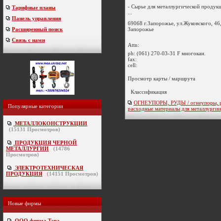
- Сырье для металлургической продук
Тарифные планы
...
Панель управления
69068 г.Запорожье, ул.Жуковского, 46,
Запорожье
Расширенный поиск
Связь с нами
Attn:
ph:
(061) 270-03-31 F многокан.
fax:
cell:
Просмотр карты / маршрута
Классификация
ОГНЕУПОРЫ, РУДЫ / огнеупоры, р
Популярные категории
расходные материалы для металлургии
МЕТАЛЛОКОНСТРУКЦИИ
(
15131
Просмотров)
ПРОДУКЦИЯ ЧЕРНОЙ
МЕТАЛЛУРГИИ
(
14786
Просмотров)
ЭЛЕКТРОТЕХНИЧЕСКАЯ
ПРОДУКЦИЯ
(
14151
Просмотров)
Новые фирмы
ООО фирма Тэра
-