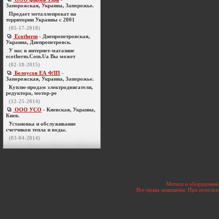
Запорожская, Украина, Запорожье.
Продает металлопрокат на
территории Украины с 2001
(05-17-2018)
Ecotherm
- Днепропетровская,
Украина, Днепропетровск.
У нас в интернет-магазине
ecotherm.Com.Ua Вы может
(02-18-2015)
Белоусов ЕА ФЛП
-
Запорожская, Украина, Запорожье.
Куплю-продам электродвигатели,
редуктора, мотор-ре
(12-25-2014)
ООО УСО
- Киевская, Украина,
Киев.
Установка и обслуживание
счетчиков тепла и воды.
(03-04-2014)
Металл и оборудовани
Все права защищены. При использо