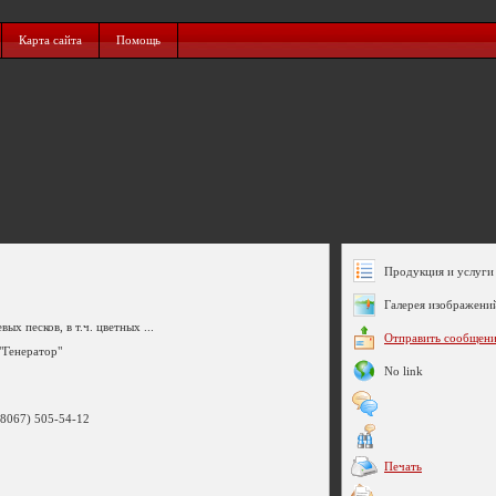
Карта сайта
Помощь
Продукция и услуги 
Галерея изображени
ых песков, в т.ч. цветных ...
Отправить сообщен
 "Генератор"
No link
(8067) 505-54-12
Печать