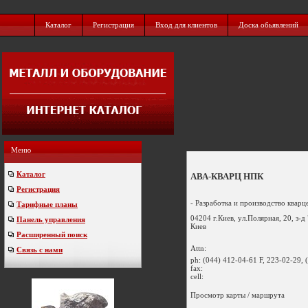
Каталог
Регистрация
Вход для клиентов
Доска обьявлений
Меню
Каталог
АВА-КВАРЦ НПК
Регистрация
- Разработка и производство кварцев
Тарифные планы
04204 г.Киев, ул.Полярная, 20, з-д
Панель управления
Киев
Расширенный поиск
Attn:
Связь с нами
ph:
(044) 412-04-61 F, 223-02-29, 
fax:
cell:
Просмотр карты / маршрута