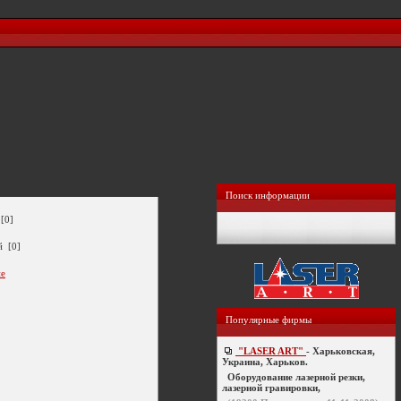
Поиск информации
[0]
й [0]
ие
Популярные фирмы
"LASER ART"
- Харьковская,
Украина, Харьков.
Оборудование лазерной резки,
лазерной гравировки,