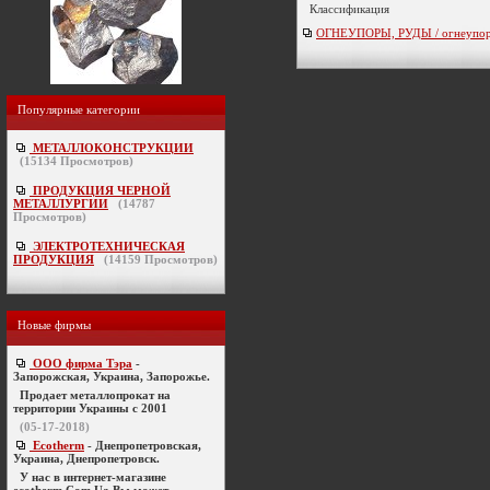
Классификация
ОГНЕУПОРЫ, РУДЫ / огнеупоры,
Популярные категории
МЕТАЛЛОКОНСТРУКЦИИ
(
15134
Просмотров)
ПРОДУКЦИЯ ЧЕРНОЙ
МЕТАЛЛУРГИИ
(
14787
Просмотров)
ЭЛЕКТРОТЕХНИЧЕСКАЯ
ПРОДУКЦИЯ
(
14159
Просмотров)
Новые фирмы
ООО фирма Тэра
-
Запорожская, Украина, Запорожье.
Продает металлопрокат на
территории Украины с 2001
(05-17-2018)
Ecotherm
- Днепропетровская,
Украина, Днепропетровск.
У нас в интернет-магазине