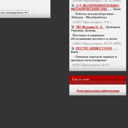
(
19200
Просмотров с 11-11-2008)
З-Д ЭКСПЕРИМЕНТАЛЬНО-
МЕХАНИЧЕСКИЙ ОАО
- , , Киев.
- Работы механосборочные -
Лебедки - Мехобработка
(
12037
Просмотров с 0-0-)
ЧП Мельник О. А.
- Донецкая,
Украина, Донецк.
Поставка и сервисное
обслуживание весового и силои
(
10623
Просмотров с 02-07-2009)
РЕСУРС-ИНВЕСТ ООО
- , ,
Киев.
- Оптовая торговля черным и
цветным металлопрокат
(
9265
Просмотров с 0-0-)
Еще по теме:
Дополнительная информация