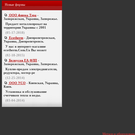
Новые фирмы
ООО фирма Тэра
-
Запорожская, Украина, Запорожье.
Продает металлопрокат на
территории Украины с 2001
(05-17-2018)
Ecotherm
- Днепропетровская,
Украина, Днепропетровск.
У нас в интернет-магазине
ecotherm.Com.Ua Вы может
(02-18-2015)
Белоусов ЕА ФЛП
-
Запорожская, Украина, Запорожье.
Куплю-продам электродвигатели,
редуктора, мотор-ре
(12-25-2014)
ООО УСО
- Киевская, Украина,
Киев.
Установка и обслуживание
счетчиков тепла и воды.
(03-04-2014)
Металл и оборудовани