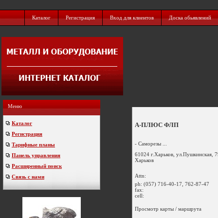
Каталог
Регистрация
Вход для клиентов
Доска обьявлений
Меню
Каталог
А-ПЛЮС ФЛП
Регистрация
- Саморезы ...
Тарифные планы
61024 г.Харьков, ул.Пушкинская, 79
Панель управления
Харьков
Расширенный поиск
Attn:
Связь с нами
ph:
(057) 716-40-17, 762-87-47
fax:
cell:
Просмотр карты / маршрута