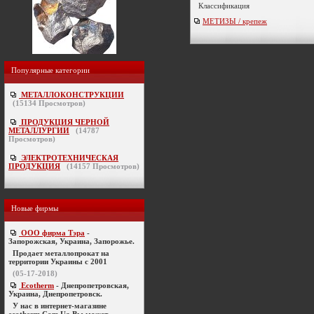
Классификация
МЕТИЗЫ / крепеж
Популярные категории
МЕТАЛЛОКОНСТРУКЦИИ
(
15134
Просмотров)
ПРОДУКЦИЯ ЧЕРНОЙ
МЕТАЛЛУРГИИ
(
14787
Просмотров)
ЭЛЕКТРОТЕХНИЧЕСКАЯ
ПРОДУКЦИЯ
(
14157
Просмотров)
Новые фирмы
ООО фирма Тэра
-
Запорожская, Украина, Запорожье.
Продает металлопрокат на
территории Украины с 2001
(05-17-2018)
Ecotherm
- Днепропетровская,
Украина, Днепропетровск.
У нас в интернет-магазине