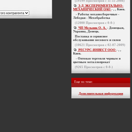
(
19199
Просмотров с 11-11-2008)
З-Д ЭКСПЕРИМЕНТАЛЬНО-
МЕХАНИЧЕСКИЙ ОАО
- , , Киев.
- Работы механосборочные -
Лебедки - Мехобработка
(
12000
Просмотров с 0-0-)
ЧП Мельник О. А.
- Донецкая,
Украина, Донецк.
Поставка и сервисное
обслуживание весового и силои
(
10621
Просмотров с 02-07-2009)
РЕСУРС-ИНВЕСТ ООО
- , ,
Киев.
- Оптовая торговля черным и
цветным металлопрокат
(
9265
Просмотров с 0-0-)
Еще по теме:
Дополнительная информация