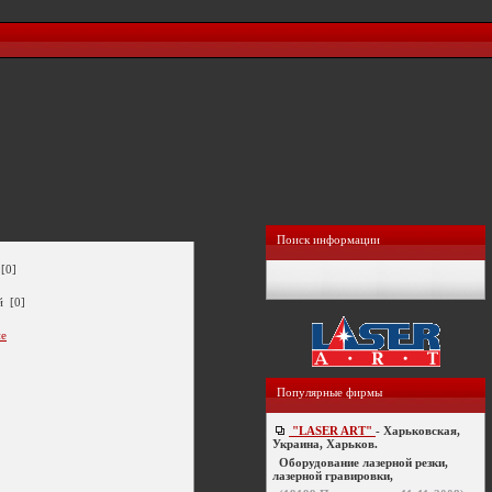
Поиск информации
[0]
й [0]
ие
Популярные фирмы
"LASER ART"
- Харьковская,
Украина, Харьков.
Оборудование лазерной резки,
лазерной гравировки,