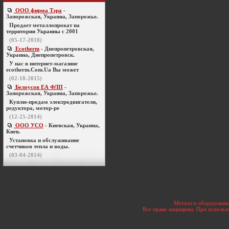
ООО фирма Тэра
-
Запорожская, Украина, Запорожье.
Продает металлопрокат на
территории Украины с 2001
(05-17-2018)
Ecotherm
- Днепропетровская,
Украина, Днепропетровск.
У нас в интернет-магазине
ecotherm.Com.Ua Вы может
(02-18-2015)
Белоусов ЕА ФЛП
-
Запорожская, Украина, Запорожье.
Куплю-продам электродвигатели,
редуктора, мотор-ре
(12-25-2014)
ООО УСО
- Киевская, Украина,
Киев.
Установка и обслуживание
счетчиков тепла и воды.
(03-04-2014)
Металл и оборудовани
Все права защищены. При использо