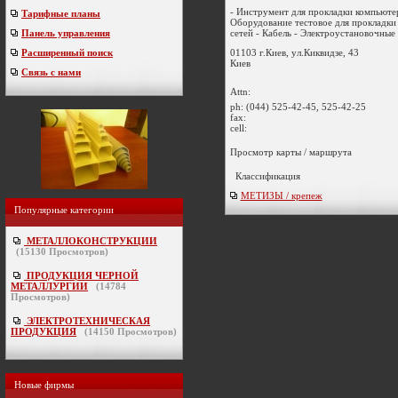
- Инструмент для прокладки компьюте
Тарифные планы
Оборудование тестовое для прокладк
сетей - Кабель - Электроустановочные и
Панель управления
01103 г.Киев, ул.Киквидзе, 43
Расширенный поиск
Киев
Связь с нами
Attn:
ph:
(044) 525-42-45, 525-42-25
fax:
cell:
Просмотр карты / маршрута
Классификация
МЕТИЗЫ / крепеж
Популярные категории
МЕТАЛЛОКОНСТРУКЦИИ
(
15130
Просмотров)
ПРОДУКЦИЯ ЧЕРНОЙ
МЕТАЛЛУРГИИ
(
14784
Просмотров)
ЭЛЕКТРОТЕХНИЧЕСКАЯ
ПРОДУКЦИЯ
(
14150
Просмотров)
Новые фирмы