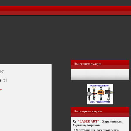
Поиск информации
[0]
й [0]
ие
Популярные фирмы
"LASER ART"
- Харьковская,
Украина, Харьков.
Оборудование лазерной резки,