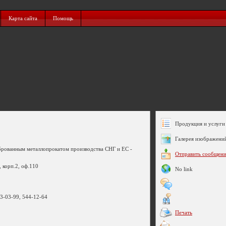
Карта сайта
Помощь
Продукция и услуги 
Галерея изображени
иброванным металлопрокатом производства СНГ и ЕС -
Отправить сообщен
, корп.2, оф.110
No link
43-03-99, 544-12-64
Печать