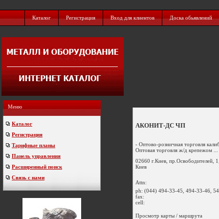
Каталог
Регистрация
Вход для клиентов
Доска обьявлений
Меню
Каталог
АКОНИТ-ДС ЧП
Регистрация
- Оптово-розничная торговля кал
Тарифные планы
Оптовая торговля ж/д крепежом ...
Панель управления
02660 г.Киев, пр.Освободителей, 1
Киев
Расширенный поиск
Связь с нами
Attn:
ph:
(044) 494-33-45, 494-33-46, 5
fax:
cell:
Просмотр карты / маршрута