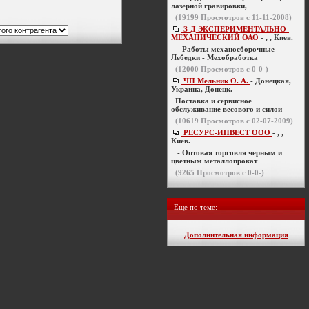
лазерной гравировки,
(
19199
Просмотров с 11-11-2008)
З-Д ЭКСПЕРИМЕНТАЛЬНО-
МЕХАНИЧЕСКИЙ ОАО
- , , Киев.
- Работы механосборочные -
Лебедки - Мехобработка
(
12000
Просмотров с 0-0-)
ЧП Мельник О. А.
- Донецкая,
Украина, Донецк.
Поставка и сервисное
обслуживание весового и силои
(
10619
Просмотров с 02-07-2009)
РЕСУРС-ИНВЕСТ ООО
- , ,
Киев.
- Оптовая торговля черным и
цветным металлопрокат
(
9265
Просмотров с 0-0-)
Еще по теме:
Дополнительная информация