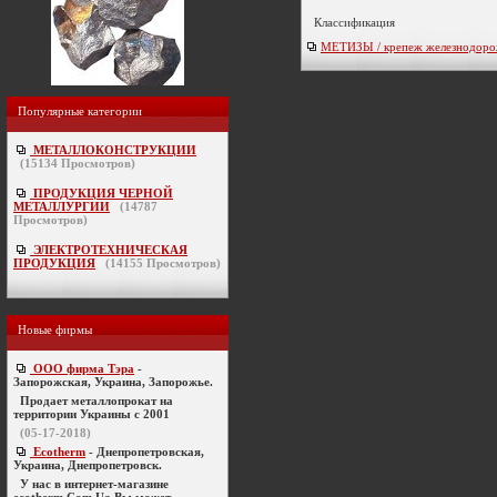
Классификация
МЕТИЗЫ / крепеж железнодор
Популярные категории
МЕТАЛЛОКОНСТРУКЦИИ
(
15134
Просмотров)
ПРОДУКЦИЯ ЧЕРНОЙ
МЕТАЛЛУРГИИ
(
14787
Просмотров)
ЭЛЕКТРОТЕХНИЧЕСКАЯ
ПРОДУКЦИЯ
(
14155
Просмотров)
Новые фирмы
ООО фирма Тэра
-
Запорожская, Украина, Запорожье.
Продает металлопрокат на
территории Украины с 2001
(05-17-2018)
Ecotherm
- Днепропетровская,
Украина, Днепропетровск.
У нас в интернет-магазине