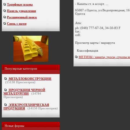
- Канаты ст. в ассорт. ...
Тарифные планы
65007 г.Одесса, ул.Водопроводная, 16
Панель управления
Одесса
Расширенный поиск
Attn:
Связь с нами
ph:
(048) 777-67-34, 34-50-83 F
fax:
cell:
Просмотр карты / маршрута
Классификация
МЕТИЗЫ / канаты, тросы, стропы м
Популярные категории
МЕТАЛЛОКОНСТРУКЦИИ
(
15130
Просмотров)
ПРОДУКЦИЯ ЧЕРНОЙ
МЕТАЛЛУРГИИ
(
14784
Просмотров)
ЭЛЕКТРОТЕХНИЧЕСКАЯ
ПРОДУКЦИЯ
(
14150
Просмотров)
Новые фирмы