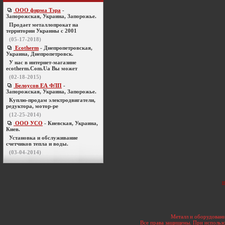
ООО фирма Тэра
-
Запорожская, Украина, Запорожье.
Продает металлопрокат на
территории Украины с 2001
(05-17-2018)
Ecotherm
- Днепропетровская,
Украина, Днепропетровск.
У нас в интернет-магазине
ecotherm.Com.Ua Вы может
(02-18-2015)
Белоусов ЕА ФЛП
-
Запорожская, Украина, Запорожье.
Куплю-продам электродвигатели,
редуктора, мотор-ре
(12-25-2014)
ООО УСО
- Киевская, Украина,
Киев.
Установка и обслуживание
счетчиков тепла и воды.
(03-04-2014)
и
Металл и оборудовани
Все права защищены. При использо