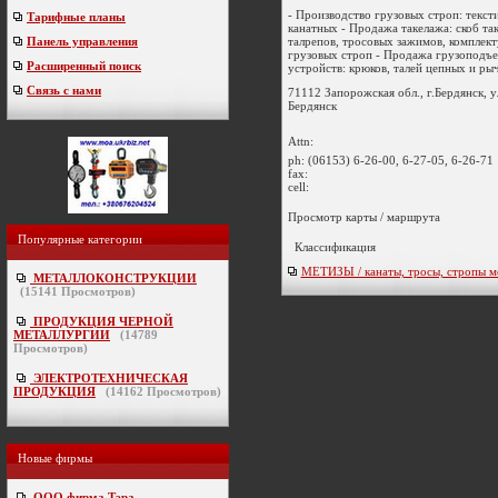
- Производство грузовых строп: текст
Тарифные планы
канатных - Продажа такелажа: скоб та
талрепов, тросовых зажимов, комплек
Панель управления
грузовых строп - Продажа грузоподъ
Расширенный поиск
устройств: крюков, талей цепных и рыч
Связь с нами
71112 Запорожская обл., г.Бердянск, у
Бердянск
Attn:
ph:
(06153) 6-26-00, 6-27-05, 6-26-71
fax:
cell:
Просмотр карты / маршрута
Популярные категории
Классификация
МЕТИЗЫ / канаты, тросы, стропы м
МЕТАЛЛОКОНСТРУКЦИИ
(
15141
Просмотров)
ПРОДУКЦИЯ ЧЕРНОЙ
МЕТАЛЛУРГИИ
(
14789
Просмотров)
ЭЛЕКТРОТЕХНИЧЕСКАЯ
ПРОДУКЦИЯ
(
14162
Просмотров)
Новые фирмы
ООО фирма Тэра
-