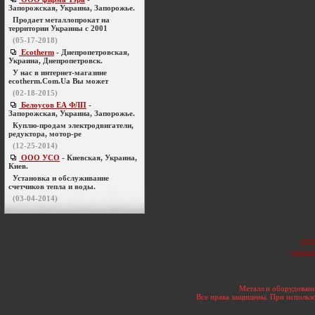
Запорожская, Украина, Запорожье.
Продает металлопрокат на
территории Украины с 2001
(05-17-2018)
Ecotherm
- Днепропетровская,
Украина, Днепропетровск.
У нас в интернет-магазине
ecotherm.Com.Ua Вы может
(02-18-2015)
Белоусов ЕА ФЛП
-
Запорожская, Украина, Запорожье.
Куплю-продам электродвигатели,
редуктора, мотор-ре
(12-25-2014)
ООО УСО
- Киевская, Украина,
Киев.
Установка и обслуживание
счетчиков тепла и воды.
(03-04-2014)
счет
технол
Металл и оборудовани
Все права защищены. При использо