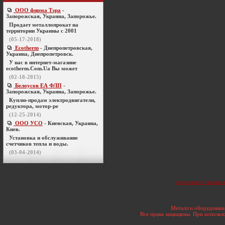
ООО фирма Тэра
-
Запорожская, Украина, Запорожье.
Продает металлопрокат на
территории Украины с 2001
(05-17-2018)
Ecotherm
- Днепропетровская,
Украина, Днепропетровск.
У нас в интернет-магазине
ecotherm.Com.Ua Вы может
(02-18-2015)
Белоусов ЕА ФЛП
-
Запорожская, Украина, Запорожье.
Куплю-продам электродвигатели,
редуктора, мотор-ре
(12-25-2014)
ООО УСО
- Киевская, Украина,
Киев.
Установка и обслуживание
счетчиков тепла и воды.
(03-04-2014)
проволока стальная
Металл и оборудовани
Все права защищены. При использо