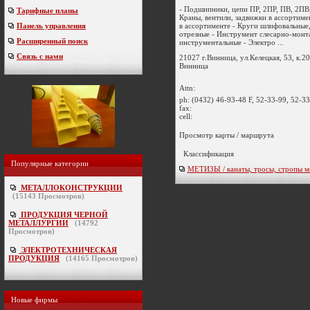
- Подшипники, цепи ПР, 2ПР, ПВ, 2ПВ
Тарифные планы
Краны, вентили, задвижки в ассортимен
в ассортименте - Круги шлифовальные,
Панель управления
отрезные - Инструмент слесарно-мон
Расширенный поиск
инструментальные - Электро ...
Связь с нами
21027 г.Винница, ул.Келецкая, 53, к.20
Винница
Attn:
ph:
(0432) 46-93-48 F, 52-33-99, 52-33
fax:
cell:
Просмотр карты / маршрута
Классификация
Популярные категории
МЕТИЗЫ / канаты, тросы, стропы м
МЕТАЛЛОКОНСТРУКЦИИ
(
15143
Просмотров)
ПРОДУКЦИЯ ЧЕРНОЙ
МЕТАЛЛУРГИИ
(
14792
Просмотров)
ЭЛЕКТРОТЕХНИЧЕСКАЯ
ПРОДУКЦИЯ
(
14165
Просмотров)
Новые фирмы