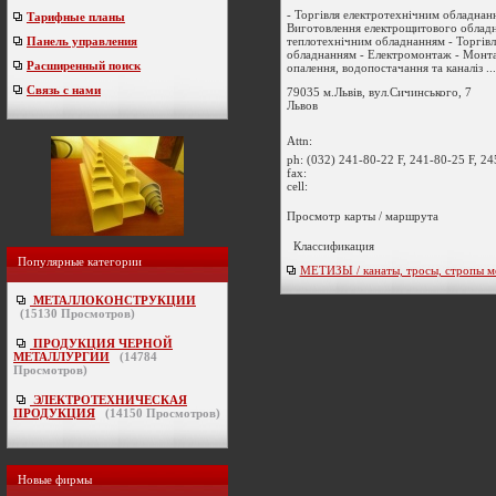
- Торгівля електротехнічним обладнан
Тарифные планы
Виготовлення електрощитового обладн
теплотехнічним обладнанням - Торгівл
Панель управления
обладнанням - Електромонтаж - Монт
Расширенный поиск
опалення, водопостачання та каналіз ...
Связь с нами
79035 м.Львів, вул.Сичинського, 7
Львов
Attn:
ph:
(032) 241-80-22 F, 241-80-25 F, 2
fax:
cell:
Просмотр карты / маршрута
Классификация
Популярные категории
МЕТИЗЫ / канаты, тросы, стропы м
МЕТАЛЛОКОНСТРУКЦИИ
(
15130
Просмотров)
ПРОДУКЦИЯ ЧЕРНОЙ
МЕТАЛЛУРГИИ
(
14784
Просмотров)
ЭЛЕКТРОТЕХНИЧЕСКАЯ
ПРОДУКЦИЯ
(
14150
Просмотров)
Новые фирмы