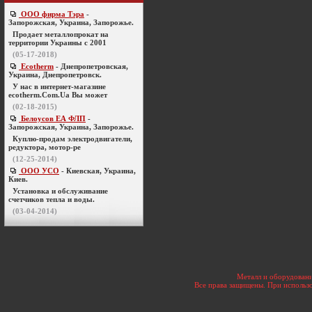
ООО фирма Тэра
-
Запорожская, Украина, Запорожье.
Продает металлопрокат на
территории Украины с 2001
(05-17-2018)
Ecotherm
- Днепропетровская,
Украина, Днепропетровск.
У нас в интернет-магазине
ecotherm.Com.Ua Вы может
(02-18-2015)
Белоусов ЕА ФЛП
-
Запорожская, Украина, Запорожье.
Куплю-продам электродвигатели,
редуктора, мотор-ре
(12-25-2014)
ООО УСО
- Киевская, Украина,
Киев.
Установка и обслуживание
счетчиков тепла и воды.
(03-04-2014)
Металл и оборудовани
Все права защищены. При использо