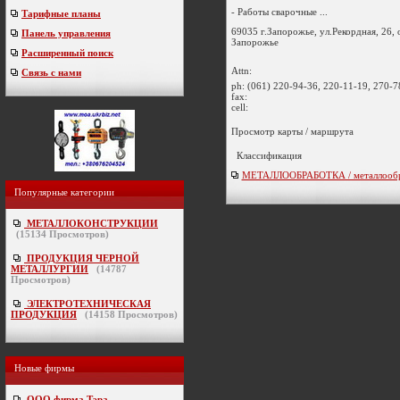
- Работы сварочные ...
Тарифные планы
69035 г.Запорожье, ул.Рекордная, 26, 
Панель управления
Запорожье
Расширенный поиск
Attn:
Связь с нами
ph:
(061) 220-94-36, 220-11-19, 270-7
fax:
cell:
Просмотр карты / маршрута
Классификация
МЕТАЛЛООБРАБОТКА / металлообр
Популярные категории
МЕТАЛЛОКОНСТРУКЦИИ
(
15134
Просмотров)
ПРОДУКЦИЯ ЧЕРНОЙ
МЕТАЛЛУРГИИ
(
14787
Просмотров)
ЭЛЕКТРОТЕХНИЧЕСКАЯ
ПРОДУКЦИЯ
(
14158
Просмотров)
Новые фирмы
ООО фирма Тэра
-