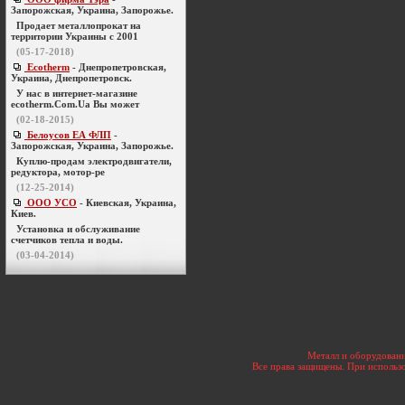
Запорожская, Украина, Запорожье.
Продает металлопрокат на
территории Украины с 2001
(05-17-2018)
Ecotherm
- Днепропетровская,
Украина, Днепропетровск.
У нас в интернет-магазине
ecotherm.Com.Ua Вы может
(02-18-2015)
Белоусов ЕА ФЛП
-
Запорожская, Украина, Запорожье.
Куплю-продам электродвигатели,
редуктора, мотор-ре
(12-25-2014)
ООО УСО
- Киевская, Украина,
Киев.
Установка и обслуживание
счетчиков тепла и воды.
(03-04-2014)
Металл и оборудовани
Все права защищены. При использо