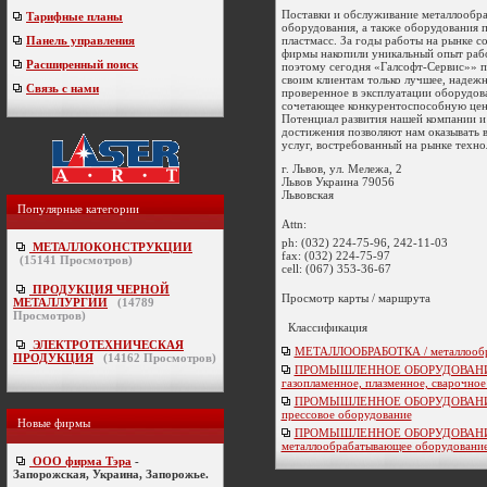
Поставки и обслуживание металлообр
Тарифные планы
оборудования, а также оборудования 
пластмасс. За годы работы на рынке с
Панель управления
фирмы накопили уникальный опыт раб
Расширенный поиск
поэтому сегодня «Галсофт-Сервис»» п
своим клиентам только лучшее, надежн
Связь с нами
проверенное в эксплуатации оборудов
сочетающее конкурентоспособную цену
Потенциал развития нашей компании и
достижения позволяют нам оказывать в
услуг, востребованный на рынке технол
г. Львов, ул. Мележа, 2
Львов
Украина
79056
Львовская
Популярные категории
Attn:
ph:
(032) 224-75-96, 242-11-03
МЕТАЛЛОКОНСТРУКЦИИ
fax:
(032) 224-75-97
(
15141
Просмотров)
cell:
(067) 353-36-67
ПРОДУКЦИЯ ЧЕРНОЙ
Просмотр карты / маршрута
МЕТАЛЛУРГИИ
(
14789
Просмотров)
Классификация
ЭЛЕКТРОТЕХНИЧЕСКАЯ
МЕТАЛЛООБРАБОТКА / металлообр
ПРОДУКЦИЯ
(
14162
Просмотров)
ПРОМЫШЛЕННОЕ ОБОРУДОВАНИ
газопламенное, плазменное, сварочно
ПРОМЫШЛЕННОЕ ОБОРУДОВАНИЕ 
прессовое оборудование
Новые фирмы
ПРОМЫШЛЕННОЕ ОБОРУДОВАНИ
металлообрабатывающее оборудование
ООО фирма Тэра
-
Запорожская, Украина, Запорожье.