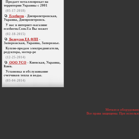
Продает металлопрокат на
территории Украины с 2001
(05-17-2018)
Ecotherm
- Днепропетровская,
Украина, Днепропетровск.
У нас в интернет-магазине
ecotherm.Com.Ua Вы может
(02-18-2015)
Белоусов ЕА ФЛП
-
Запорожская, Украина, Запорожье.
Куплю-продам электродвигатели,
редуктора, мотор-ре
(12-25-2014)
ООО УСО
- Киевская, Украина,
Киев.
Установка и обслуживание
счетчиков тепла и воды.
(03-04-2014)
Металл и оборудовани
Все права защищены. При использо