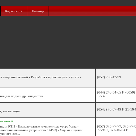
Карта сайта
Помощь
 энергоносителей - Разработка проектов узлов учета -
(057) 760-13-99
(044) 246-34-65 F, (8050)
ые для воды и др. жидкостей...
17-32
(0542) 78-07-49 F, 21-16-
 канализации...
новленный
нции КТП - Низковольтные комплектные устройства -
(057) 373-77-77, 373-77-8
восстановительное устройство ЗАРЯД - Ящики и щитки
77-98 F, 372-10-53 F
ужного осв...