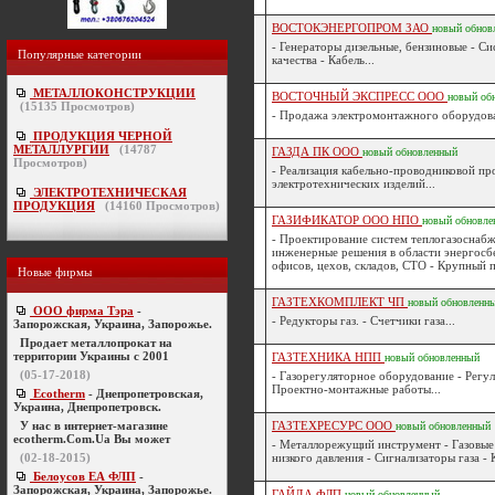
ВОСТОКЭНЕРГОПРОМ ЗАО
новый
обнов
- Генераторы дизельные, бензиновые - С
Популярные категории
качества - Кабель...
МЕТАЛЛОКОНСТРУКЦИИ
ВОСТОЧНЫЙ ЭКСПРЕСС ООО
новый
об
(
15135
Просмотров)
- Продажа электромонтажного оборудова
ПРОДУКЦИЯ ЧЕРНОЙ
МЕТАЛЛУРГИИ
(
14787
ГАЗДА ПК ООО
новый
обновленный
Просмотров)
- Реализация кабельно-проводниковой про
электротехнических изделий...
ЭЛЕКТРОТЕХНИЧЕСКАЯ
ПРОДУКЦИЯ
(
14160
Просмотров)
ГАЗИФИКАТОР ООО НПО
новый
обновле
- Проектирование систем теплогазоснабж
инженерные решения в области энергосб
офисов, цехов, складов, СТО - Крупный п.
Новые фирмы
ГАЗТЕХКОМПЛЕКТ ЧП
новый
обновленн
ООО фирма Тэра
-
- Редукторы газ. - Счетчики газа...
Запорожская, Украина, Запорожье.
Продает металлопрокат на
территории Украины с 2001
ГАЗТЕХНИКА НПП
новый
обновленный
(05-17-2018)
- Газорегуляторное оборудование - Регу
Проектно-монтажные работы...
Ecotherm
- Днепропетровская,
Украина, Днепропетровск.
У нас в интернет-магазине
ГАЗТЕХРЕСУРС ООО
новый
обновленный
ecotherm.Com.Ua Вы может
- Металлорежущий инструмент - Газовые 
(02-18-2015)
низкого давления - Сигнализаторы газа - 
Белоусов ЕА ФЛП
-
Запорожская, Украина, Запорожье.
ГАЙДА ФЛП
новый
обновленный