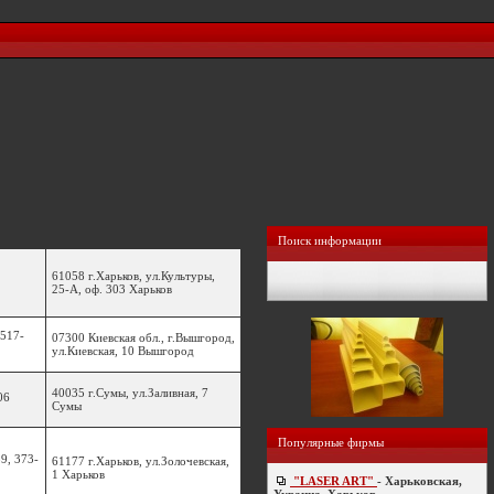
Поиск информации
61058 г.Харьков, ул.Культуры,
25-А, оф. 303 Харьков
 517-
07300 Киевская обл., г.Вышгород,
ул.Киевская, 10 Вышгород
40035 г.Сумы, ул.Заливная, 7
06
Сумы
Популярные фирмы
9, 373-
61177 г.Харьков, ул.Золочевская,
1 Харьков
"LASER ART"
- Харьковская,