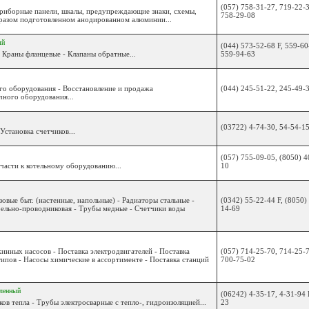
(057) 758-31-27, 719-22-3
приборные панели, шкалы, предупреждающие знаки, схемы,
758-29-08
разом подготовленном анодированном алюминии...
ый
(044) 573-52-68 F, 559-60
- Краны фланцевые - Клапаны обратные...
559-94-63
го оборудования - Восстановление и продажа
(044) 245-51-22, 245-49-
чного оборудования...
(03722) 4-74-30, 54-54-1
Установка счетчиков...
(057) 755-09-05, (8050) 4
пчасти к котельному оборудованию...
10
зовые быт. (настенные, напольные) - Радиаторы стальные -
(0342) 55-22-44 F, (8050)
ельно-проводниковая - Трубы медные - Счетчики воды
14-69
жинных насосов - Поставка электродвигателей - Поставка
(057) 714-25-70, 714-25-7
типов - Насосы химические в ассортименте - Поставка станций
700-75-02
ленный
(06242) 4-35-17, 4-31-94 
ов тепла - Трубы электросварные с тепло-, гидроизоляцией...
23