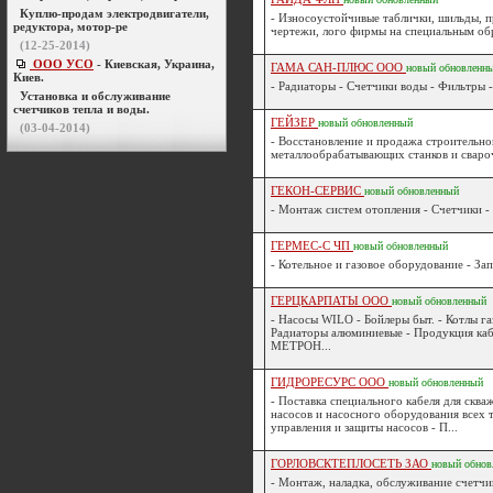
Куплю-продам электродвигатели,
- Износоустойчивые таблички, шильды, 
редуктора, мотор-ре
чертежи, лого фирмы на специальным об
(12-25-2014)
ООО УСО
- Киевская, Украина,
ГАМА САН-ПЛЮС ООО
новый
обновленн
Киев.
- Радиаторы - Счетчики воды - Фильтры 
Установка и обслуживание
счетчиков тепла и воды.
ГЕЙЗЕР
новый
обновленный
(03-04-2014)
- Восстановление и продажа строительно
металлообрабатывающих станков и сваро
ГЕКОН-СЕРВИС
новый
обновленный
- Монтаж систем отопления - Счетчики - 
ГЕРМЕС-С ЧП
новый
обновленный
- Котельное и газовое оборудование - За
ГЕРЦКАРПАТЫ ООО
новый
обновленный
- Насосы WILO - Бойлеры быт. - Котлы га
Радиаторы алюминиевые - Продукция каб
МЕТРОН...
ГИДРОРЕСУРС ООО
новый
обновленный
- Поставка специального кабеля для сква
насосов и насосного оборудования всех 
управления и защиты насосов - П...
ГОРЛОВСКТЕПЛОСЕТЬ ЗАО
новый
обнов
- Монтаж, наладка, обслуживание счетчик