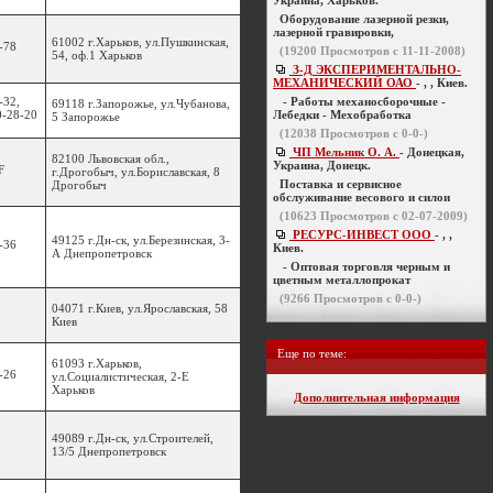
Украина, Харьков.
Оборудование лазерной резки,
лазерной гравировки,
61002 г.Харьков, ул.Пушкинская,
-78
(
19200
Просмотров с 11-11-2008)
54, оф.1 Харьков
З-Д ЭКСПЕРИМЕНТАЛЬНО-
МЕХАНИЧЕСКИЙ ОАО
- , , Киев.
-32,
- Работы механосборочные -
69118 г.Запорожье, ул.Чубанова,
0-28-20
Лебедки - Мехобработка
5 Запорожье
(
12038
Просмотров с 0-0-)
ЧП Мельник О. А.
- Донецкая,
82100 Львовская обл.,
Украина, Донецк.
F
г.Дрогобыч, ул.Бориславская, 8
Поставка и сервисное
Дрогобыч
обслуживание весового и силои
(
10623
Просмотров с 02-07-2009)
РЕСУРС-ИНВЕСТ ООО
- , ,
49125 г.Дн-ск, ул.Березинская, 3-
-36
Киев.
А Днепропетровск
- Оптовая торговля черным и
цветным металлопрокат
(
9266
Просмотров с 0-0-)
04071 г.Киев, ул.Ярославская, 58
Киев
Еще по теме:
61093 г.Харьков,
-26
ул.Социалистическая, 2-Е
Харьков
Дополнительная информация
49089 г.Дн-ск, ул.Строителей,
13/5 Днепропетровск