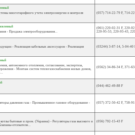
ленный
истемы многотарифного учета электроэнергии и контроля
(057) 714-22-79 F, 714-22
новленный
(061) 220-02-31 F, 220-02
ния - Продажа электрооборудования...
220-95-53, 220-93-43, 22
дукции - Реализация кабельных аксессуаров - Реализация
(03244) 3-87-14, 5-04-40 
нный
ения, автономного отопления, согласование, экспертиза,
(0562) 34-86-34 F, 371-63
ережения - Монтаж систем теплогазоснабжения жилых домов,
..
ый
(044) 462-49-88 F
ляторы давления газа - Промышленное газовое оборудование -
(057) 372-50-42 F, 758-91
котлы бытовые и пром. (Украина) - Регуляторы газа высокого и
(056) 792-15-43 F
Клапаны-отсекатели...