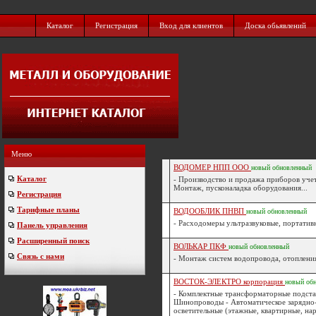
Каталог
Регистрация
Вход для клиентов
Доска обьявлений
Меню
ВОДОМЕР НПП ООО
новый
обновленный
Каталог
- Производство и продажа приборов учета
Монтаж, пусконаладка оборудования...
Регистрация
Тарифные планы
ВОДООБЛИК ПНВП
новый
обновленный
- Расходомеры ультразвуковые, портативн
Панель управления
Расширенный поиск
ВОЛЬКАР ПКФ
новый
обновленный
Связь с нами
- Монтаж систем водопровода, отопления,
ВОСТОК-ЭЛЕКТРО корпорация
новый
об
- Комплектные трансформаторные подста
Шинопроводы - Автоматическое зарядно-
осветительные (этажные, квартирные, нар