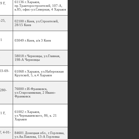
61136 г.Харьков,
9 F,
пр.Тракторостроителей, 107-А,
к.85; офис-ул.Северная, 4 Харьков
-25,
02100 г.Киев, ул.Строителей,
28/15 Киев
31
03049 г.Киев, а/я 3 Киев
58018 г.Черновцы, ул.Главная,
5
198-А Черновцы
03-69-
61068 г.Харьков, ул.Набережная
Крупской, 5, к.4 Харьков
76000 г.И-Франковск,
 280-
ул.Старозамковая, 2 Ивано-
Франковск
61002 г.Харьков,
1 F,
ул.Чернышевского, 86, к. 21
Харьков
F, 4-01-
84601 Донецкая обл., г.Горловка,
ул.Ак.Павлова, 13-А Горловка