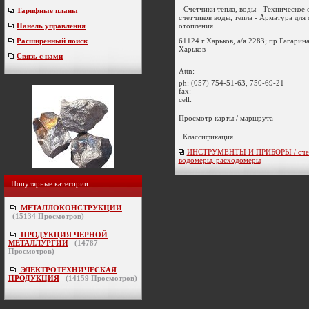
- Счетчики тепла, воды - Техническое
Тарифные планы
счетчиков воды, тепла - Арматура для 
отопления ...
Панель управления
61124 г.Харьков, а/я 2283; пр.Гагарина
Расширенный поиск
Харьков
Связь с нами
Attn:
ph:
(057) 754-51-63, 750-69-21
fax:
cell:
Просмотр карты / маршрута
Классификация
ИНСТРУМЕНТЫ И ПРИБОРЫ / счет
водомеры, расходомеры
Популярные категории
МЕТАЛЛОКОНСТРУКЦИИ
(
15134
Просмотров)
ПРОДУКЦИЯ ЧЕРНОЙ
МЕТАЛЛУРГИИ
(
14787
Просмотров)
ЭЛЕКТРОТЕХНИЧЕСКАЯ
ПРОДУКЦИЯ
(
14159
Просмотров)