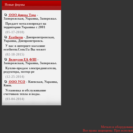
Новые фирмы
ООО фирма Тэра
-
Запорожская, Украина, Запорожье.
Продает металлопрокат на
территории Украины с 2001
(05-17-2018)
Ecotherm
- Днепропетровская,
Украина, Днепропетровск.
У нас в интернет-магазине
ecotherm.Com.Ua Вы может
(02-18-2015)
Белоусов ЕА ФЛП
-
Запорожская, Украина, Запорожье.
Куплю-продам электродвигатели,
редуктора, мотор-ре
(12-25-2014)
ООО УСО
- Киевская, Украина,
Киев.
Установка и обслуживание
счетчиков тепла и воды.
(03-04-2014)
Металл и оборудовани
Все права защищены. При использо