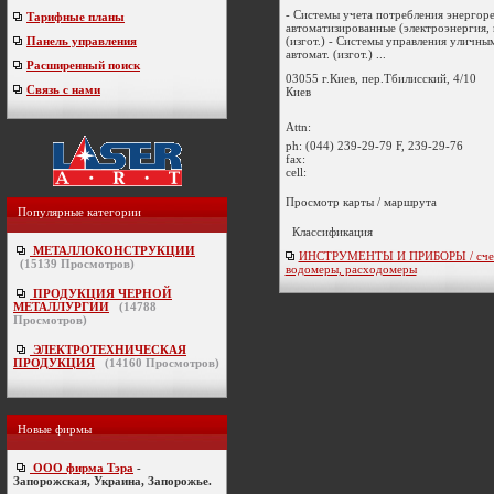
- Системы учета потребления энергор
Тарифные планы
автоматизированные (электроэнергия, г
(изгот.) - Системы управления уличн
Панель управления
автомат. (изгот.) ...
Расширенный поиск
03055 г.Киев, пер.Тбилисский, 4/10
Связь с нами
Киев
Attn:
ph:
(044) 239-29-79 F, 239-29-76
fax:
cell:
Просмотр карты / маршрута
Популярные категории
Классификация
МЕТАЛЛОКОНСТРУКЦИИ
ИНСТРУМЕНТЫ И ПРИБОРЫ / счет
(
15139
Просмотров)
водомеры, расходомеры
ПРОДУКЦИЯ ЧЕРНОЙ
МЕТАЛЛУРГИИ
(
14788
Просмотров)
ЭЛЕКТРОТЕХНИЧЕСКАЯ
ПРОДУКЦИЯ
(
14160
Просмотров)
Новые фирмы
ООО фирма Тэра
-
Запорожская, Украина, Запорожье.