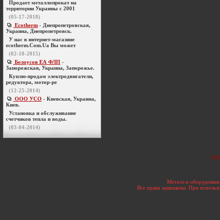
Продает металлопрокат на
территории Украины с 2001
(05-17-2018)
Ecotherm
- Днепропетровская,
Украина, Днепропетровск.
У нас в интернет-магазине
ecotherm.Com.Ua Вы может
(02-18-2015)
Белоусов ЕА ФЛП
-
Запорожская, Украина, Запорожье.
Куплю-продам электродвигатели,
редуктора, мотор-ре
(12-25-2014)
ООО УСО
- Киевская, Украина,
Киев.
Установка и обслуживание
счетчиков тепла и воды.
(03-04-2014)
стр
Металл и оборудовани
Все права защищены. При использо