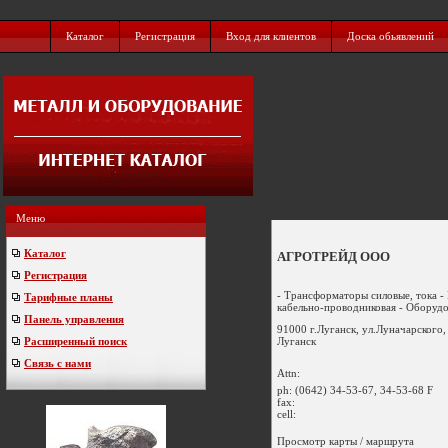
Каталог
Регистрация
Вход для клиентов
Доска обьявлений
Меню
Каталог
АГРОТРЕЙД ООО
Регистрация
- Трансформаторы силовые, тока -
Тарифные планы
кабельно-проводниковая - Оборудо
Панель управления
91000 г.Луганск, ул.Луначарского,
Луганск
Расширенный поиск
Связь с нами
Attn:
ph:
(0642) 34-53-67, 34-53-68 F
fax:
cell:
Просмотр карты / маршрута