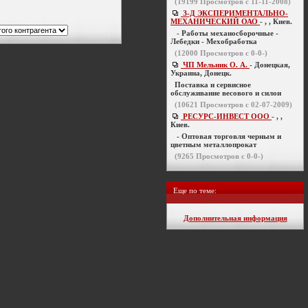
(
19199
Просмотров с 11-11-2008)
З-Д ЭКСПЕРИМЕНТАЛЬНО-
МЕХАНИЧЕСКИЙ ОАО
- , , Киев.
- Работы механосборочные -
Лебедки - Мехобработка
(
12000
Просмотров с 0-0-)
ЧП Мельник О. А.
- Донецкая,
Украина, Донецк.
Поставка и сервисное
обслуживание весового и силои
(
10621
Просмотров с 02-07-2009)
РЕСУРС-ИНВЕСТ ООО
- , ,
Киев.
- Оптовая торговля черным и
цветным металлопрокат
(
9265
Просмотров с 0-0-)
Еще по теме:
Дополнительная информация