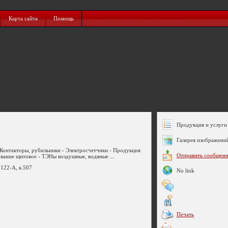
Карта сайта
Помощь
Продукция и услуги 
Галерея изображени
 Контакторы, рубильники - Электросчетчики - Продукция
Отправить сообщен
вание щитовое - ТЭНы воздушные, водяные ...
 122-А, к.507
No link
Печать