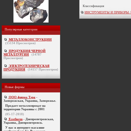
Классификация
ИНСТРУМЕНТЫ И ПРИБОРЫ / сч
Популярные категории
МЕТАЛЛОКОНСТРУКЦИИ
(
15134
Просмотров)
ПРОДУКЦИЯ ЧЕРНОЙ
МЕТАЛЛУРГИИ
(
14787
Просмотров)
ЭЛЕКТРОТЕХНИЧЕСКАЯ
ПРОДУКЦИЯ
(
14157
Просмотров)
Новые фирмы
ООО фирма Тэра
-
Запорожская, Украина, Запорожье.
Продает металлопрокат на
территории Украины с 2001
(05-17-2018)
Ecotherm
- Днепропетровская,
Украина, Днепропетровск.
У нас в интернет-магазине