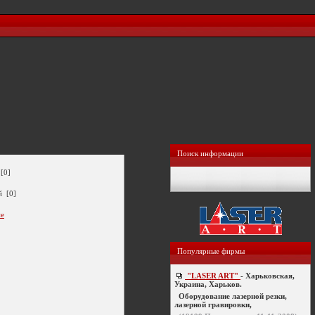
Поиск информации
[0]
й [0]
ие
Популярные фирмы
"LASER ART"
- Харьковская,
Украина, Харьков.
Оборудование лазерной резки,
лазерной гравировки,