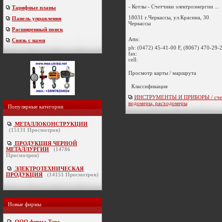
- Котлы - Счетчики электроэнергии ...
Тарифные планы
18031 г.Черкассы, ул.Красина, 30
Панель управления
Черкассы
Расширенный поиск
Attn:
Связь с нами
ph:
(0472) 45-41-00 F, (8067) 470-29-
fax:
cell:
Просмотр карты / маршрута
Классификация
ИНСТРУМЕНТЫ И ПРИБОРЫ / счет
водомеры, расходомеры
Популярные категории
МЕТАЛЛОКОНСТРУКЦИИ
(
15131
Просмотров)
ПРОДУКЦИЯ ЧЕРНОЙ
МЕТАЛЛУРГИИ
(
14786
Просмотров)
ЭЛЕКТРОТЕХНИЧЕСКАЯ
ПРОДУКЦИЯ
(
14151
Просмотров)
Новые фирмы
ООО фирма Тэра
-