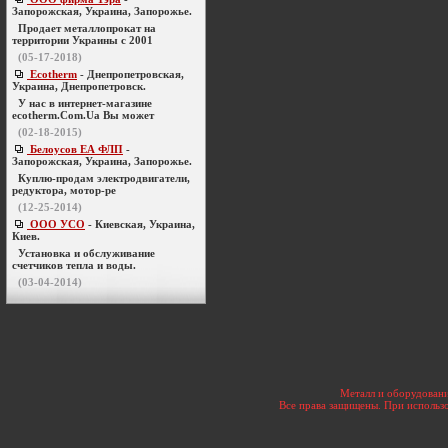
Запорожская, Украина, Запорожье.
Продает металлопрокат на
территории Украины с 2001
(05-17-2018)
Ecotherm
- Днепропетровская,
Украина, Днепропетровск.
У нас в интернет-магазине
ecotherm.Com.Ua Вы может
(02-18-2015)
Белоусов ЕА ФЛП
-
Запорожская, Украина, Запорожье.
Куплю-продам электродвигатели,
редуктора, мотор-ре
(12-25-2014)
ООО УСО
- Киевская, Украина,
Киев.
Установка и обслуживание
счетчиков тепла и воды.
(03-04-2014)
Металл и оборудовани
Все права защищены. При использо