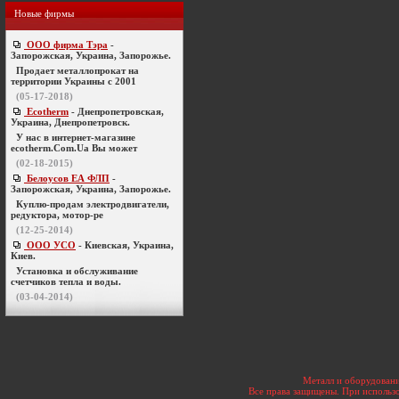
Новые фирмы
ООО фирма Тэра
-
Запорожская, Украина, Запорожье.
Продает металлопрокат на
территории Украины с 2001
(05-17-2018)
Ecotherm
- Днепропетровская,
Украина, Днепропетровск.
У нас в интернет-магазине
ecotherm.Com.Ua Вы может
(02-18-2015)
Белоусов ЕА ФЛП
-
Запорожская, Украина, Запорожье.
Куплю-продам электродвигатели,
редуктора, мотор-ре
(12-25-2014)
ООО УСО
- Киевская, Украина,
Киев.
Установка и обслуживание
счетчиков тепла и воды.
(03-04-2014)
Металл и оборудовани
Все права защищены. При использо