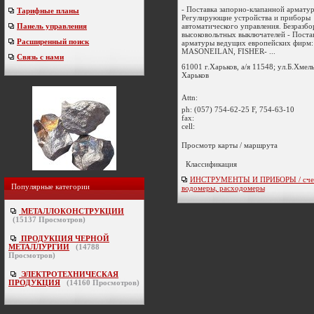
- Поставка запорно-клапанной арматур
Тарифные планы
Регулирующие устройства и приборы
автоматического управления. Безразб
Панель управления
высоковольтных выключателей - Поста
Расширенный поиск
арматуры ведущих европейских фирм:
MASONEILAN, FISHER- ...
Связь с нами
61001 г.Харьков, а/я 11548; ул.Б.Хмел
Харьков
Attn:
ph:
(057) 754-62-25 F, 754-63-10
fax:
cell:
Просмотр карты / маршрута
Классификация
ИНСТРУМЕНТЫ И ПРИБОРЫ / счет
Популярные категории
водомеры, расходомеры
МЕТАЛЛОКОНСТРУКЦИИ
(
15137
Просмотров)
ПРОДУКЦИЯ ЧЕРНОЙ
МЕТАЛЛУРГИИ
(
14788
Просмотров)
ЭЛЕКТРОТЕХНИЧЕСКАЯ
ПРОДУКЦИЯ
(
14160
Просмотров)