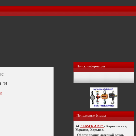
Поиск информации
[0]
й [0]
ие
Популярные фирмы
"LASER ART"
- Харьковская,
Украина, Харьков.
Оборудование лазерной резки,