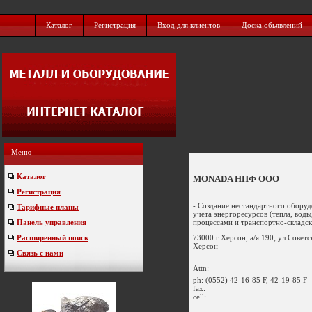
Каталог
Регистрация
Вход для клиентов
Доска обьявлений
Меню
Каталог
MONADA НПФ ООО
Регистрация
- Создание нестандартного оборуд
Тарифные планы
учета энергоресурсов (тепла, вод
процессами и транспортно-складск
Панель управления
73000 г.Херсон, а/я 190; ул.Советс
Расширенный поиск
Херсон
Связь с нами
Attn:
ph:
(0552) 42-16-85 F, 42-19-85 F
fax:
cell: