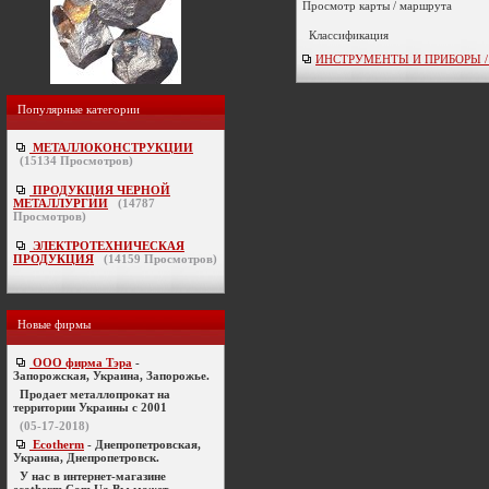
Просмотр карты / маршрута
Классификация
ИНСТРУМЕНТЫ И ПРИБОРЫ / сч
Популярные категории
МЕТАЛЛОКОНСТРУКЦИИ
(
15134
Просмотров)
ПРОДУКЦИЯ ЧЕРНОЙ
МЕТАЛЛУРГИИ
(
14787
Просмотров)
ЭЛЕКТРОТЕХНИЧЕСКАЯ
ПРОДУКЦИЯ
(
14159
Просмотров)
Новые фирмы
ООО фирма Тэра
-
Запорожская, Украина, Запорожье.
Продает металлопрокат на
территории Украины с 2001
(05-17-2018)
Ecotherm
- Днепропетровская,
Украина, Днепропетровск.
У нас в интернет-магазине