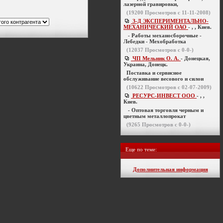
лазерной гравировки,
(
19200
Просмотров с 11-11-2008)
З-Д ЭКСПЕРИМЕНТАЛЬНО-
МЕХАНИЧЕСКИЙ ОАО
- , , Киев.
- Работы механосборочные -
Лебедки - Мехобработка
(
12037
Просмотров с 0-0-)
ЧП Мельник О. А.
- Донецкая,
Украина, Донецк.
Поставка и сервисное
обслуживание весового и силои
(
10622
Просмотров с 02-07-2009)
РЕСУРС-ИНВЕСТ ООО
- , ,
Киев.
- Оптовая торговля черным и
цветным металлопрокат
(
9265
Просмотров с 0-0-)
Еще по теме:
Дополнительная информация