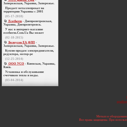
Запорожская, Украина, Запорожье.
Продает металлопрокат на
территории Украины с 2001
(05-17-2018)
Ecotherm
- Днепропетровская,
Украина, Днепропетровск.
У нас в интернет-магазине
ecotherm.Com.Ua Вы может
(02-18-2015)
Белоусов ЕА ФЛП
-
Запорожская, Украина, Запорожье.
Куплю-продам электродвигатели,
редуктора, мотор-ре
(12-25-2014)
ООО УСО
- Киевская, Украина,
Киев.
Установка и обслуживание
счетчиков тепла и воды.
(03-04-2014)
прибор
Металл и оборудовани
Все права защищены. При использо