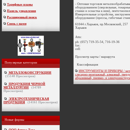
- Оптовая торговля металлообрабаты
Тарифные планы
оборудованием (сверлильные, токарны
станки и оснастка к ним), ленточнопил
Панель управления
Измерительные устройства, инструмен
Расширенный поиск
оборудование (прессы, гибочные станки
Связь с нами
61044 г.Харьков, пр.Московский, 257
Харьков
Attn:
ph:
(057) 719-35-54, 716-19-36
fax:
cell:
Просмотр карты / маршрута
Популярные категории
Классификация
ИНСТРУМЕНТЫ И ПРИБОРЫ / мета
МЕТАЛЛОКОНСТРУКЦИИ
слесарно-монтажный, алмазный, тверд
(
15140
Просмотров)
абразивный, пневмо- и электроинстру
ПРОДУКЦИЯ ЧЕРНОЙ
МЕТАЛЛУРГИИ
(
14789
Просмотров)
ЭЛЕКТРОТЕХНИЧЕСКАЯ
ПРОДУКЦИЯ
(
14161
Просмотров)
Новые фирмы
ООО фирма Тэра
-