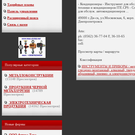
- Кондиционеры - Инструмент для обс
Тарифные планы
техники и кондиционеров ITE.CPS - С
для обслуж. автокондиционеров ...
Панель управления
49000 г.Дн-ск, ул.Московская, 6, корп.
Расширенный поиск
Днепропетровск
Связь с нами
Attn:
ph:
(0562) 36-77-04 F, 36-10-65
fax:
cell:
Просмотр карты / маршрута
Классификация
Популярные категории
ИНСТРУМЕНТЫ И ПРИБОРЫ / мета
слесарно-монтажный, алмазный, тверд
абразивный, пневмо- и электроинстру
МЕТАЛЛОКОНСТРУКЦИИ
(
15140
Просмотров)
ПРОДУКЦИЯ ЧЕРНОЙ
МЕТАЛЛУРГИИ
(
14789
Просмотров)
ЭЛЕКТРОТЕХНИЧЕСКАЯ
ПРОДУКЦИЯ
(
14162
Просмотров)
Новые фирмы
ООО фирма Тэра
-