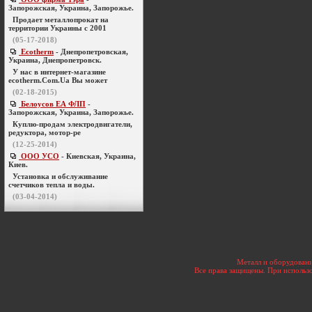
Запорожская, Украина, Запорожье.
Продает металлопрокат на
территории Украины с 2001
(05-17-2018)
Ecotherm
- Днепропетровская,
Украина, Днепропетровск.
У нас в интернет-магазине
ecotherm.Com.Ua Вы может
(02-18-2015)
Белоусов ЕА ФЛП
-
Запорожская, Украина, Запорожье.
Куплю-продам электродвигатели,
редуктора, мотор-ре
(12-25-2014)
ООО УСО
- Киевская, Украина,
Киев.
Установка и обслуживание
счетчиков тепла и воды.
(03-04-2014)
Металл и оборудовани
Все права защищены. При использо