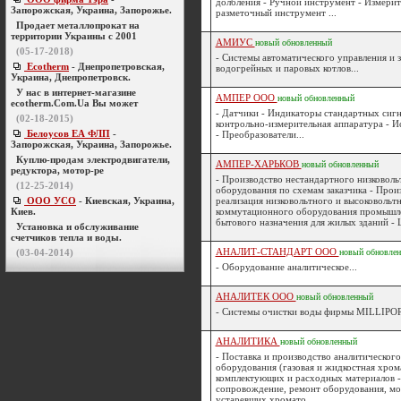
долбления - Ручной инструмент - Измерит
Запорожская, Украина, Запорожье.
разметочный инструмент ...
Продает металлопрокат на
территории Украины с 2001
АМИУС
новый
обновленный
(05-17-2018)
- Системы автоматического управления и 
Ecotherm
- Днепропетровская,
водогрейных и паровых котлов...
Украина, Днепропетровск.
У нас в интернет-магазине
АМПЕР ООО
новый
обновленный
ecotherm.Com.Ua Вы может
- Датчики - Индикаторы стандартных сигн
(02-18-2015)
контрольно-измерительная аппаратура - И
Белоусов ЕА ФЛП
-
- Преобразователи...
Запорожская, Украина, Запорожье.
Куплю-продам электродвигатели,
АМПЕР-ХАРЬКОВ
новый
обновленный
редуктора, мотор-ре
- Производство нестандартного низковоль
(12-25-2014)
оборудования по схемам заказчика - Прои
ООО УСО
- Киевская, Украина,
реализация низковольтного и высоковольт
Киев.
коммутационного оборудования промышл
бытового назначения для жилых зданий - Ш
Установка и обслуживание
счетчиков тепла и воды.
АНАЛИТ-СТАНДАРТ ООО
(03-04-2014)
новый
обновле
- Оборудование аналитическое...
АНАЛИТЕК ООО
новый
обновленный
- Системы очистки воды фирмы MILLIPOR
АНАЛИТИКА
новый
обновленный
- Поставка и производство аналитическог
оборудования (газовая и жидкостная хром
комплектующих и расходных материалов 
сопровождение, ремонт оборудования, мо
устаревших хромато...