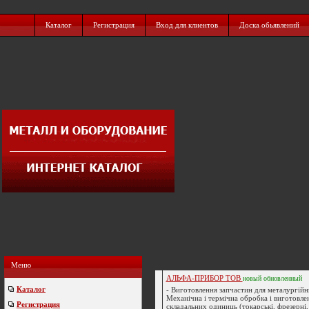
Каталог
Регистрация
Вход для клиентов
Доска обьявлений
Меню
АЛЬФА-ПРИБОР ТОВ
новый
обновленный
Каталог
- Виготовлення запчастин для металургійни
Механічна i термічна обробка i виготовле
Регистрация
складальних одиниць (токарські, фрезерні,