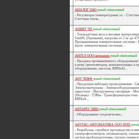
АНАЛОГ ОАО
новый
обновленный
- Регуляторы температурные эл. - Счетчик
Счетчики тепла...
АНВИТ ЧП
новый
обновленный
- Тензодатчики веса и весовые контролл
GmbH, (Германия), нагрузка от 2 кг до 470
Промышленные измерительные системы - 
пром. измерительным системам...
АНГЕЛ ООО компания
новый
обновленный
- Продажа промышленного оборудования
к нему (вентиляторов, комплектующих к
оборудованию, насосов, КИПиА)...
АНТ ЧПКФ
новый
обновленный
- Продукция кабельно-проводниковая - Св
Электроматериалы - Электрооборудование
сварочное - Инструменты слесарные - Ме
(Польша) - ТЭНы - Трансформаторы тока 
КИПиА...
АНТАРЕС НВЦ
новый
обновленный
- Оборудование геодезическое...
АНТЕКС-АВТОМАТИКА ООО НПП
новы
- Разработка, серийное производство и вн
спектрофотометров, атомизаторов, газоан
систем пробоподготовки, систем газового 