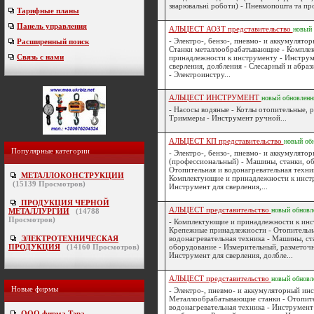
зварювальні роботи) - Пневмопошта та про
Тарифные планы
Панель управления
АЛЬЦЕСТ АОЗТ представительство
новый
- Электро-, бензо-, пневмо- и аккумулято
Расширенный поиск
Станки металлообрабатывающие - Компле
Связь с нами
принадлежности к инструменту - Инструм
сверления, долбления - Слесарный и абра
- Электроинстру...
АЛЬЦЕСТ ИНСТРУМЕНТ
новый
обновлен
- Насосы водяные - Котлы отопительные, 
Триммеры - Инструмент ручной...
АЛЬЦЕСТ КП представительство
новый
об
Популярные категории
- Электро-, бензо-, пневмо- и аккумулято
(профессиональный) - Машины, станки, об
Отопительная и водонагревательная техник
МЕТАЛЛОКОНСТРУКЦИИ
Комплектующие и принадлежности к инст
(
15139
Просмотров)
Инструмент для сверления,...
ПРОДУКЦИЯ ЧЕРНОЙ
АЛЬЦЕСТ представительство
новый
обновл
МЕТАЛЛУРГИИ
(
14788
Просмотров)
- Комплектующие и принадлежности к инс
Крепежные принадлежности - Отопительн
ЭЛЕКТРОТЕХНИЧЕСКАЯ
водонагревательная техника - Машины, ст
ПРОДУКЦИЯ
(
14160
Просмотров)
оборудование - Измерительный, разметоч
Инструмент для сверления, долбле...
АЛЬЦЕСТ представительство
новый
обновл
Новые фирмы
- Электро-, пневмо- и аккумуляторный инс
Металлообрабатывающие станки - Отопите
водонагревательная техника - Инструмент 
ООО фирма Тэра
-