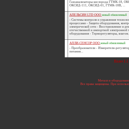
Газоанализаторы кислорода ГТМК-18, ОК
ОКСИД-111, ОКСИД-01, ГТМК-18В, ...
АПЕЛЬСИН LTD ООО
новый
обновленный
- Системы контроля и управления техноло
процессами - Защита оборудования, конт
электрической сети - Восстановление и ре
отечественной и импортной электронной 
оборудования - Терморегуляторы, влагом.
АПЛИ-СЕНСОР ООО
новый
обновленный
- Преобразователи - Измерители-регулято
питания...
Назад
1
2
Металл и оборудовани
Все права защищены. При использо