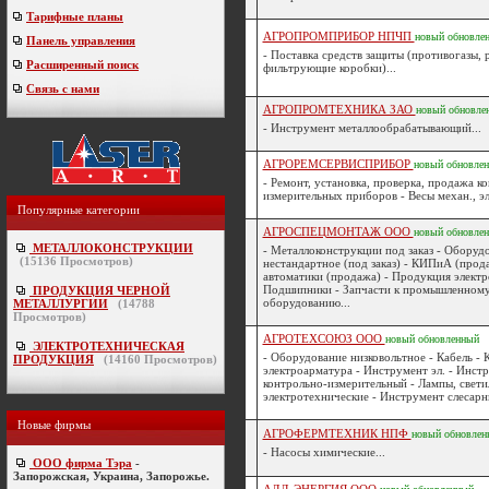
Тарифные планы
АГРОПРОМПРИБОР НПЧП
новый
обновле
Панель управления
- Поставка средств защиты (противогазы, 
Расширенный поиск
фильтрующие коробки)...
Связь с нами
АГРОПРОМТЕХНИКА ЗАО
новый
обновле
- Инструмент металлообрабатывающий...
АГРОРЕМСЕРВИСПРИБОР
новый
обновле
- Ремонт, установка, проверка, продажа к
измерительных приборов - Весы механ., эл.
Популярные категории
АГРОСПЕЦМОНТАЖ ООО
новый
обновле
МЕТАЛЛОКОНСТРУКЦИИ
- Металлоконструкции под заказ - Оборуд
(
15136
Просмотров)
нестандартное (под заказ) - КИПиА (прода
автоматики (продажа) - Продукция электр
Подшипники - Запчасти к промышленном
ПРОДУКЦИЯ ЧЕРНОЙ
оборудованию...
МЕТАЛЛУРГИИ
(
14788
Просмотров)
АГРОТЕХСОЮЗ ООО
новый
обновленный
ЭЛЕКТРОТЕХНИЧЕСКАЯ
- Оборудование низковольтное - Кабель - 
ПРОДУКЦИЯ
(
14160
Просмотров)
электроарматура - Инструмент эл. - Инст
контрольно-измерительный - Лампы, свет
электротехнические - Инструмент слесарны
Новые фирмы
АГРОФЕРМТЕХНИК НПФ
новый
обновлен
- Насосы химические...
ООО фирма Тэра
-
Запорожская, Украина, Запорожье.