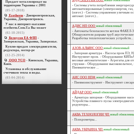
АДД-ЭНЕРГИЯ ООО
новый
обновленный
Продает металлопрокат на
территории Украины с 2001
- Системы учета потребления энергоресур
автоматизированные (электроэнергия, газ, 
(05-17-2018)
(изгот.) - Системы управления уличным о
Ecotherm
- Днепропетровская,
автомат. (изгот.)...
Украина, Днепропетровск.
У нас в интернет-магазине
АДИС НП ООО
новый
обновленный
ecotherm.Com.Ua Вы может
- Автоматы безопасности котлов ФАКЕЛ-
(02-18-2015)
Обнаружители разрыва труб акустически
Белоусов ЕА ФЛП
-
Разработка теплотехнических устройств...
Запорожская, Украина, Запорожье.
Куплю-продам электродвигатели,
АЗОВ-АЛЬЯНС ООО
новый
обновленный
редуктора, мотор-ре
- Запорная арматура - Насосы пром ПЭ, НД
(12-25-2014)
Инструмент пром. - Оборудование КИПиА
ООО УСО
- Киевская, Украина,
весовые автоматические - Агрегаты для от
Киев.
стружки - Оборудование высоковольтное, 
Пневматическое ...
Установка и обслуживание
счетчиков тепла и воды.
АИС ООО НПФ
(03-04-2014)
новый
обновленный
- Пневмоинструмент - Инструмент слесар
АЙДАР ООО
новый
обновленный
- Арматура запорная - Оборудование нас
Устройства плавного пуска электродвигат
редукторы...
АКВА ТЕХНОЛОГИИ ЧП
новый
обновленн
- Психрометры...
АКВА УКРАИНА ЧП
новый
обновленный