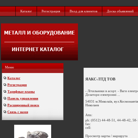
Каталог
Регистрация
Вход для клиентов
Доска обьявлений
Меню
Каталог
ЯАКС-ЛТД ТОВ
Регистрация
- Лічильники в асорт. - Ваги електро
Тарифные планы
Дозатори електронні ...
Панель управления
54031 м.Миколаїв, вул.Космонавтів
Николаев
Расширенный поиск
Связь с нами
Attn:
ph:
(0512) 44-48-51, 44-48-42, 58
fax:
cell:
Просмотр карты / маршрута