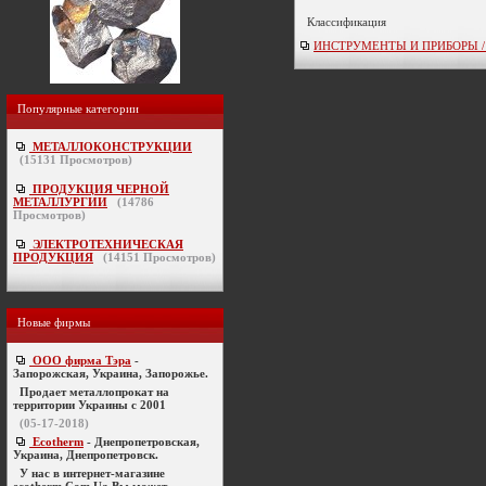
Классификация
ИНСТРУМЕНТЫ И ПРИБОРЫ / кон
Популярные категории
МЕТАЛЛОКОНСТРУКЦИИ
(
15131
Просмотров)
ПРОДУКЦИЯ ЧЕРНОЙ
МЕТАЛЛУРГИИ
(
14786
Просмотров)
ЭЛЕКТРОТЕХНИЧЕСКАЯ
ПРОДУКЦИЯ
(
14151
Просмотров)
Новые фирмы
ООО фирма Тэра
-
Запорожская, Украина, Запорожье.
Продает металлопрокат на
территории Украины с 2001
(05-17-2018)
Ecotherm
- Днепропетровская,
Украина, Днепропетровск.
У нас в интернет-магазине