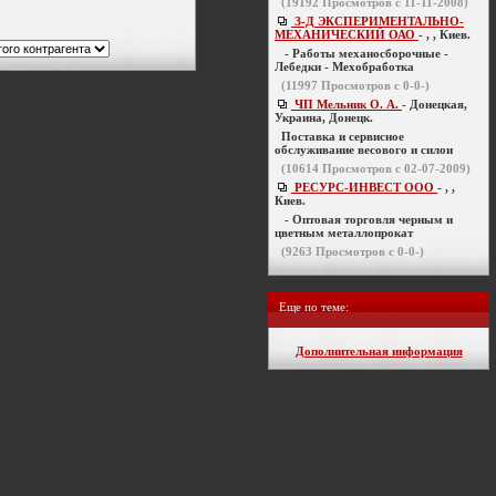
(
19192
Просмотров с 11-11-2008)
З-Д ЭКСПЕРИМЕНТАЛЬНО-
МЕХАНИЧЕСКИЙ ОАО
- , , Киев.
- Работы механосборочные -
Лебедки - Мехобработка
(
11997
Просмотров с 0-0-)
ЧП Мельник О. А.
- Донецкая,
Украина, Донецк.
Поставка и сервисное
обслуживание весового и силои
(
10614
Просмотров с 02-07-2009)
РЕСУРС-ИНВЕСТ ООО
- , ,
Киев.
- Оптовая торговля черным и
цветным металлопрокат
(
9263
Просмотров с 0-0-)
Еще по теме:
Дополнительная информация