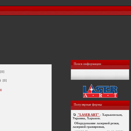
Поиск информации
[0]
й [0]
ие
Популярные фирмы
"LASER ART"
- Харьковская,
Украина, Харьков.
Оборудование лазерной резки,
лазерной гравировки,