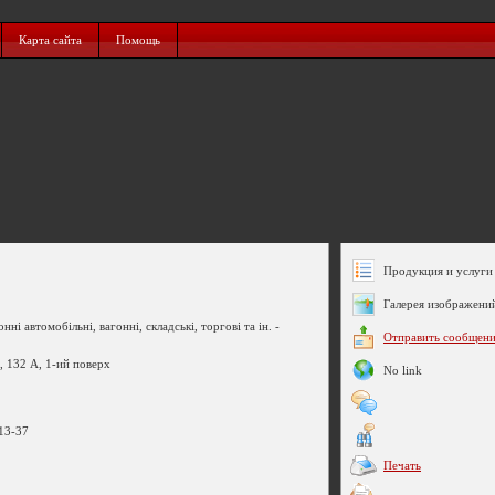
Карта сайта
Помощь
Продукция и услуги 
Галерея изображени
нні автомобільні, вагонні, складські, торгові та ін. -
Отправить сообщен
, 132 А, 1-ий поверх
No link
-13-37
Печать