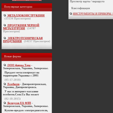
Просмотр карты / маршрута
Популярные категории
Классификация
ИНСТРУМЕНТЫ И ПРИБОРЫ / кон
МЕТАЛЛОКОНСТРУКЦИИ
(
15134
Просмотров)
ПРОДУКЦИЯ ЧЕРНОЙ
МЕТАЛЛУРГИИ
(
14787
Просмотров)
ЭЛЕКТРОТЕХНИЧЕСКАЯ
ПРОДУКЦИЯ
(
14157
Просмотров)
Новые фирмы
ООО фирма Тэра
-
Запорожская, Украина, Запорожье.
Продает металлопрокат на
территории Украины с 2001
(05-17-2018)
Ecotherm
- Днепропетровская,
Украина, Днепропетровск.
У нас в интернет-магазине
ecotherm.Com.Ua Вы может
(02-18-2015)
Белоусов ЕА ФЛП
-
Запорожская, Украина, Запорожье.
Куплю-продам электродвигатели,