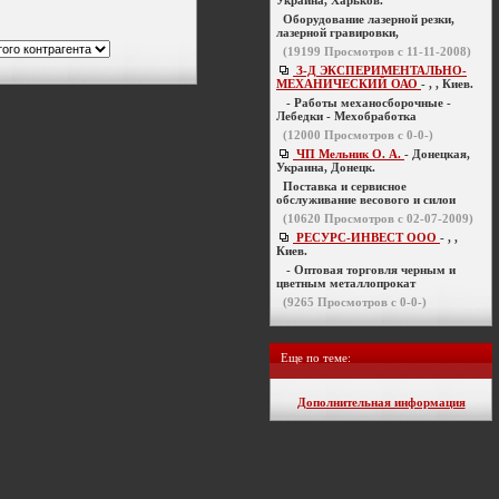
Украина, Харьков.
Оборудование лазерной резки,
лазерной гравировки,
(
19199
Просмотров с 11-11-2008)
З-Д ЭКСПЕРИМЕНТАЛЬНО-
МЕХАНИЧЕСКИЙ ОАО
- , , Киев.
- Работы механосборочные -
Лебедки - Мехобработка
(
12000
Просмотров с 0-0-)
ЧП Мельник О. А.
- Донецкая,
Украина, Донецк.
Поставка и сервисное
обслуживание весового и силои
(
10620
Просмотров с 02-07-2009)
РЕСУРС-ИНВЕСТ ООО
- , ,
Киев.
- Оптовая торговля черным и
цветным металлопрокат
(
9265
Просмотров с 0-0-)
Еще по теме:
Дополнительная информация