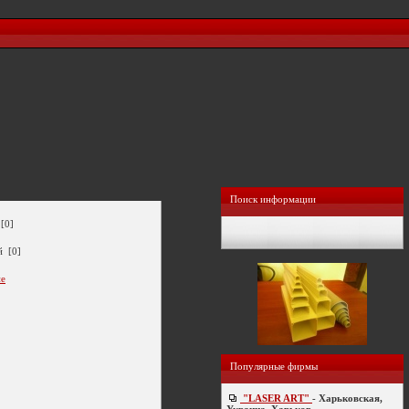
Поиск информации
[0]
й [0]
ие
Популярные фирмы
"LASER ART"
- Харьковская,