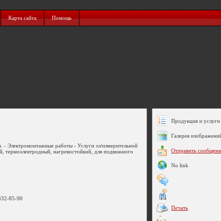
Карта сайта
Помощь
Продукция и услуги 
Галерея изображени
. - Электромонтажные работы - Услуги эл/измерительной
Отправить сообщен
й, термоэлектродный, нагревостойкий, для подвижного
No link
 332-85-90
Печать