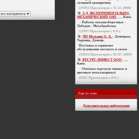
лазерной гравировки,
(
19192
Просмотров с 11-11-2008)
З-Д ЭКСПЕРИМЕНТАЛЬНО-
МЕХАНИЧЕСКИЙ ОАО
- , , Киев.
- Работы механосборочные -
Лебедки - Мехобработка
(
11997
Просмотров с 0-0-)
ЧП Мельник О. А.
- Донецкая,
Украина, Донецк.
Поставка и сервисное
обслуживание весового и силои
(
10616
Просмотров с 02-07-2009)
РЕСУРС-ИНВЕСТ ООО
- , ,
Киев.
- Оптовая торговля черным и
цветным металлопрокат
(
9263
Просмотров с 0-0-)
Еще по теме:
Дополнительная информация