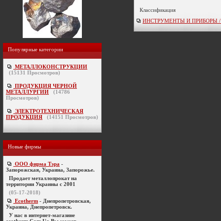
Классификация
ИНСТРУМЕНТЫ И ПРИБОРЫ / кон
Популярные категории
МЕТАЛЛОКОНСТРУКЦИИ
(
15131
Просмотров)
ПРОДУКЦИЯ ЧЕРНОЙ
МЕТАЛЛУРГИИ
(
14786
Просмотров)
ЭЛЕКТРОТЕХНИЧЕСКАЯ
ПРОДУКЦИЯ
(
14151
Просмотров)
Новые фирмы
ООО фирма Тэра
-
Запорожская, Украина, Запорожье.
Продает металлопрокат на
территории Украины с 2001
(05-17-2018)
Ecotherm
- Днепропетровская,
Украина, Днепропетровск.
У нас в интернет-магазине