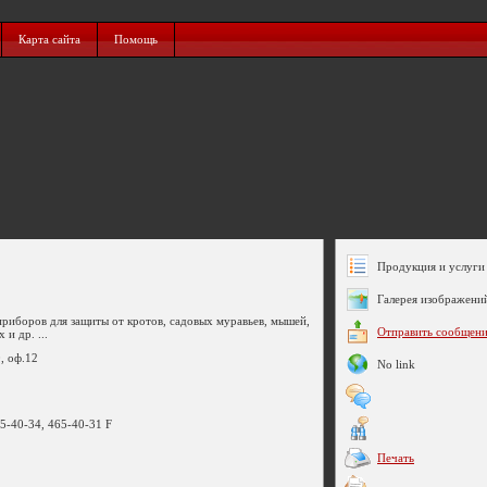
Карта сайта
Помощь
Продукция и услуги 
Галерея изображени
риборов для защиты от кротов, садовых муравьев, мышей,
Отправить сообщен
 и др. ...
, оф.12
No link
65-40-34, 465-40-31 F
Печать