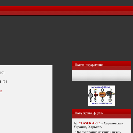
Поиск информации
[0]
й [0]
ие
Популярные фирмы
"LASER ART"
- Харьковская,
Украина, Харьков.
Оборудование лазерной резки,