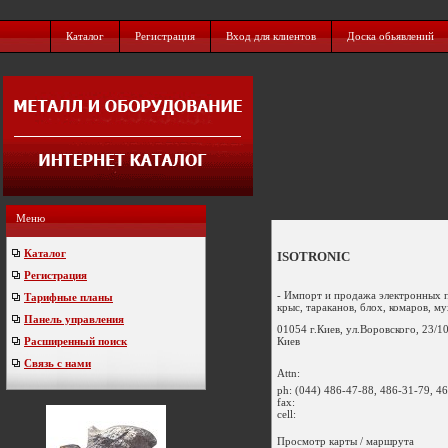
Каталог
Регистрация
Вход для клиентов
Доска обьявлений
Меню
Каталог
ISOTRONIC
Регистрация
- Импорт и продажа электронных п
Тарифные планы
крыс, тараканов, блох, комаров, мух
Панель управления
01054 г.Киев, ул.Воровского, 23/10
Киев
Расширенный поиск
Связь с нами
Attn:
ph:
(044) 486-47-88, 486-31-79, 4
fax:
cell:
Просмотр карты / маршрута