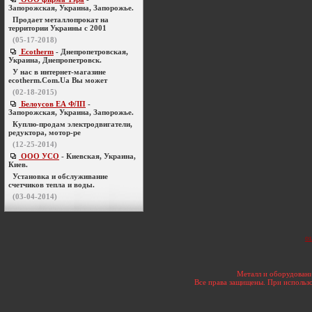
Запорожская, Украина, Запорожье.
Продает металлопрокат на
территории Украины с 2001
(05-17-2018)
Ecotherm
- Днепропетровская,
Украина, Днепропетровск.
У нас в интернет-магазине
ecotherm.Com.Ua Вы может
(02-18-2015)
Белоусов ЕА ФЛП
-
Запорожская, Украина, Запорожье.
Куплю-продам электродвигатели,
редуктора, мотор-ре
(12-25-2014)
ООО УСО
- Киевская, Украина,
Киев.
Установка и обслуживание
счетчиков тепла и воды.
(03-04-2014)
о
Металл и оборудовани
Все права защищены. При использо