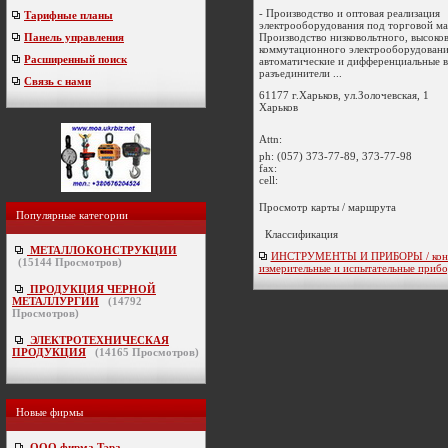
- Производство и оптовая реализация
Тарифные планы
электрооборудования под торговой м
Производство низковольтного, высоко
Панель управления
коммутационного электрооборудовани
Расширенный поиск
автоматические и дифференциальные в
разъединители ...
Связь с нами
61177 г.Харьков, ул.Золочевская, 1
Харьков
Attn:
ph:
(057) 373-77-89, 373-77-98
fax:
cell:
Просмотр карты / маршрута
Популярные категории
Классификация
МЕТАЛЛОКОНСТРУКЦИИ
ИНСТРУМЕНТЫ И ПРИБОРЫ / конт
(
15144
Просмотров)
измерительные и испытательные приб
ПРОДУКЦИЯ ЧЕРНОЙ
МЕТАЛЛУРГИИ
(
14792
Просмотров)
ЭЛЕКТРОТЕХНИЧЕСКАЯ
ПРОДУКЦИЯ
(
14165
Просмотров)
Новые фирмы
ООО фирма Тэра
-