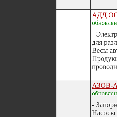
АДД О
обновле
- Элект
для раз
Весы ав
Продукц
проводн
АЗОВ-
обновле
- Запорн
Насосы 