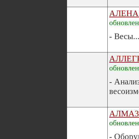
АЛЕНА
обновле
- Весы..
АЛЛЕГ
обновле
- Анали
весоизм
АЛМА
обновле
- Обору