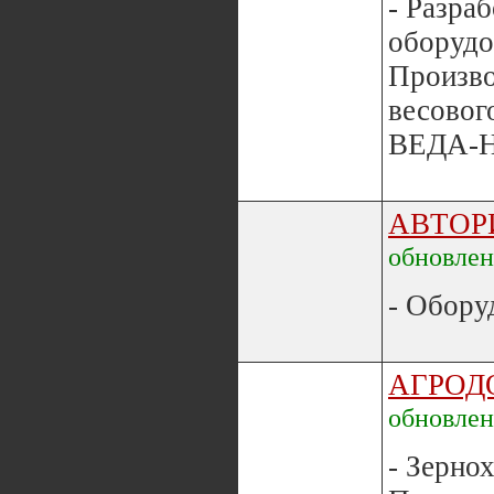
- Разра
оборудо
Произво
весовог
ВЕДА-Н
АВТОР
обновле
- Обору
АГРОД
обновле
- Зерно