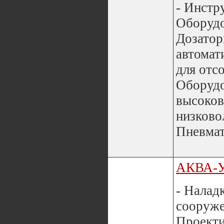
- Инстр
Оборуд
Дозатор
автомат
для отс
Оборуд
высоков
низково
Пневмат
АКВА-
- Налад
сооруже
Проекти