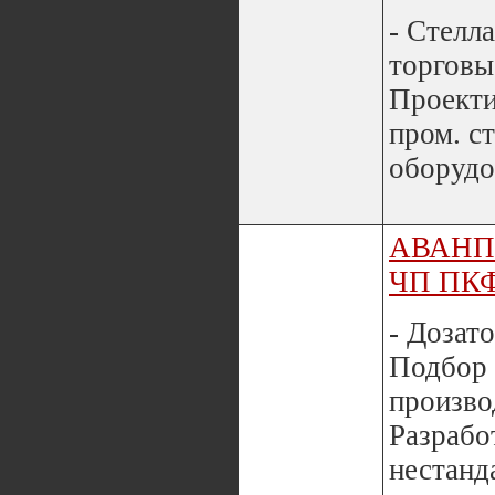
- Стелл
торговые
Проекти
пром. с
оборудо
АВАНП
ЧП ПК
- Дозат
Подбор 
произво
Разрабо
нестанд