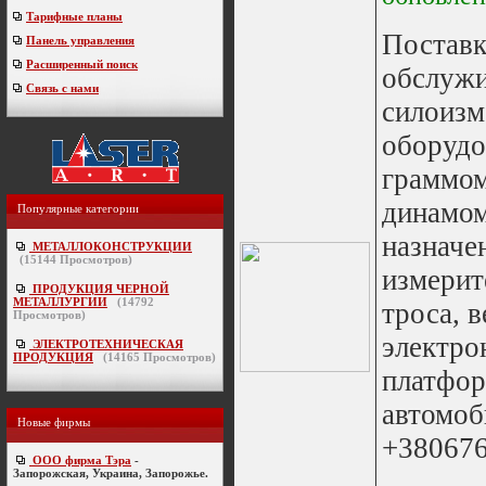
Тарифные планы
Поставк
Панель управления
Расширенный поиск
обслужи
Связь с нами
силоизм
оборудо
граммом
динамом
Популярные категории
назначе
МЕТАЛЛОКОНСТРУКЦИИ
(
15144
Просмотров)
измерит
ПРОДУКЦИЯ ЧЕРНОЙ
МЕТАЛЛУРГИИ
(
14792
троса, 
Просмотров)
электро
ЭЛЕКТРОТЕХНИЧЕСКАЯ
ПРОДУКЦИЯ
(
14165
Просмотров)
платфор
автомоб
Новые фирмы
+38067
ООО фирма Тэра
-
Запорожская, Украина, Запорожье.