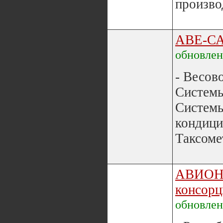
произво
АВЕ-С
обновле
- Весов
Системы
Системы
кондици
Таксоме
АВИОН 
консор
обновле