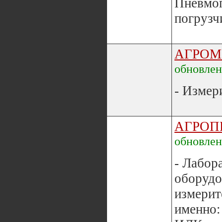
Пневмоп
погрузч
АГРОМ
обновле
- Измери
АГРОП
обновле
- Лабор
оборудо
измерит
именно: