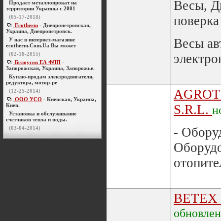
Весы, Д
Продает металлопрокат на
территории Украины с 2001
поверка
(05-17-2018)
Ecotherm
- Днепропетровская,
Украина, Днепропетровск.
Весы ав
У нас в интернет-магазине
ecotherm.Com.Ua Вы может
(02-18-2015)
электрон
Белоусов ЕА ФЛП
-
Запорожская, Украина, Запорожье.
Куплю-продам электродвигатели,
редуктора, мотор-ре
AGROT
(12-25-2014)
ООО УСО
- Киевская, Украина,
Киев.
S.R.L.
н
Установка и обслуживание
счетчиков тепла и воды.
(03-04-2014)
- Обору
Оборуд
отопител
BETEX
обновле