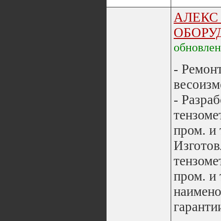
АЛЕКС
ОБОРУ
обновле
- Ремон
весоизм
- Разра
тензоме
пром. и 
Изготов
тензоме
пром. и
наимено
гарантии