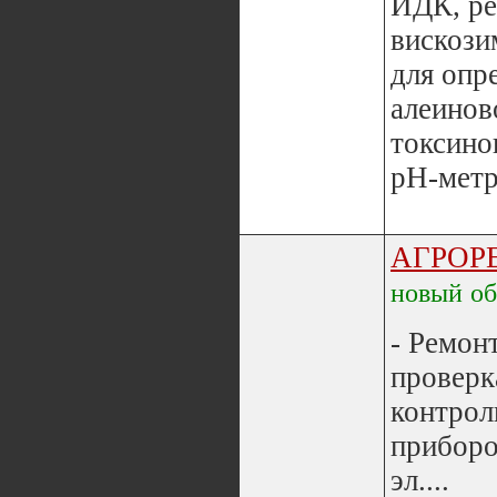
ИДК, ре
вискози
для опр
алеинов
токсино
рН-метр
АГРОР
новый
о
- Ремонт
проверк
контрол
приборо
эл....